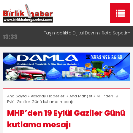
Taşımacılıkta Dijital Devrim: Rota Sepetim
13:33
Aksaray OSB Bölge Müdürü Makam Koltuğunu
17:15
Çocuklara Bıraktı
Aksaray Esnaf Rehberi ile Google ve Yapay Zeka
16:00
Aramalarında Öne Çıkın
Aksaray Esnaf Rehberi Hizmete Girdi
8:23
Birlikhaber.com Yayın Hayatına Başladı | Hızlı ve
11:30
Akıllı Haber Platformu
Ana Sayfa
»
Aksaray Haberleri
»
Ana Manşet
» MHP’den 19
Eylül Gaziler Günü kutlama mesajı
MHP’den 19 Eylül Gaziler Günü
kutlama mesajı