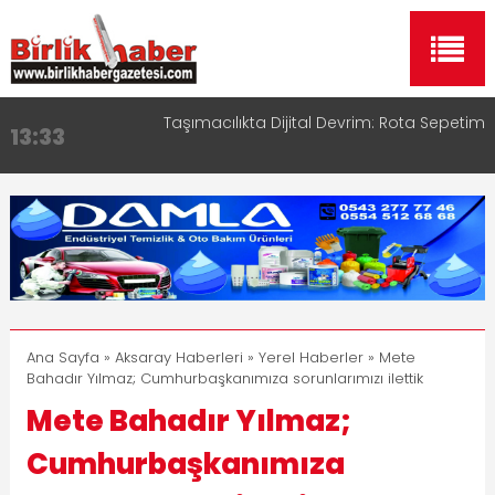
Taşımacılıkta Dijital Devrim: Rota Sepetim
13:33
Aksaray OSB Bölge Müdürü Makam Koltuğunu
17:15
Çocuklara Bıraktı
Aksaray Esnaf Rehberi ile Google ve Yapay Zeka
16:00
Aramalarında Öne Çıkın
Aksaray Esnaf Rehberi Hizmete Girdi
8:23
Birlikhaber.com Yayın Hayatına Başladı | Hızlı ve
11:30
Akıllı Haber Platformu
Ana Sayfa
»
Aksaray Haberleri
»
Yerel Haberler
» Mete
Bahadır Yılmaz; Cumhurbaşkanımıza sorunlarımızı ilettik
Mete Bahadır Yılmaz;
Cumhurbaşkanımıza