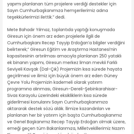
yapımı planlanan tüm projelere verdiği destekler için
Sayın Cumhurbaşkanımıza hemşerilerimiz adına
teşekkürlerimizi ilettik.” dedi.
Mete Bahadır Yılmaz, toplantıda yaptığı konuşmada
Giresun için önem arz eden projelerle ilgili de
Cumhurbaşkanı Recep Tayyip Erdoğan’a bilgiler verdiğini
belirterek;” Giresun Eğitim ve Araştırma Hastanesi’nin
kapasitesinin artırılması amacıyla planlanan 250 yataklı
ek binanın yapımı, Giresun merkez liman mevkii Farklı
Seviyeli Kavşak (Dal-Çık) Projemizin kısa sürede hayata
geçirilmesi ve ilimiz için büyük önem arz eden Güney
Çevre Yolu Projemizin kademeli olarak yatırım
programına alınması, Giresun–Dereli-Şebinkarahisar-
Sivas Karayolu üzerindeki eksikliklerin kısa sürede
giderilmesi konularını Sayın Cumhurbaşkanımıza
aktararak destek sözü aldık. İlimize kazandırılan ve
planlanan her bir yatırım için başta Cumhurbaşkanımız
ve Genel Başkanımız Recep Tayyip Erdoğan olmak üzere,
emeği geçen tüm Bakanlarımıza, Milletvekillerimiz Nazım