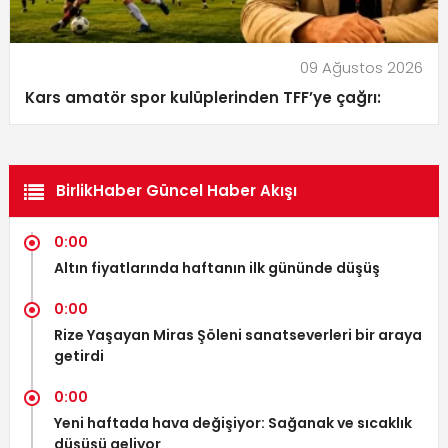
09 Ağustos 2026
Kars amatör spor kulüplerinden TFF’ye çağrı:
BirlikHaber Güncel Haber Akışı
0:00
Altın fiyatlarında haftanın ilk gününde düşüş
0:00
Rize Yaşayan Miras Şöleni sanatseverleri bir araya
getirdi
0:00
Yeni haftada hava değişiyor: Sağanak ve sıcaklık
düşüşü geliyor