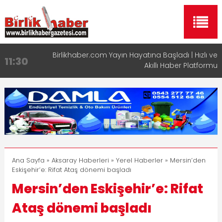
Birlikhaber.com Yayın Hayatına Başladı | Hızlı ve
11:30
Akıllı Haber Platformu
Taşımacılıkta Dijital Devrim: Rota Sepetim
13:33
Aksaray OSB Bölge Müdürü Makam Koltuğunu
17:15
Çocuklara Bıraktı
Aksaray Esnaf Rehberi ile Google ve Yapay Zeka
16:00
Aramalarında Öne Çıkın
Aksaray Esnaf Rehberi Hizmete Girdi
8:23
Ana Sayfa
»
Aksaray Haberleri
»
Yerel Haberler
» Mersin’den
Eskişehir’e: Rifat Ataş dönemi başladı
Mersin’den Eskişehir’e: Rifat
Ataş dönemi başladı