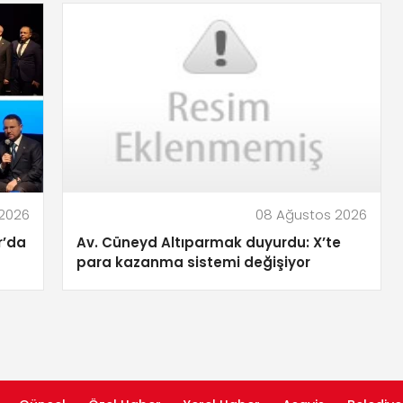
2026
08 Ağustos 2026
r’da
Av. Cüneyd Altıparmak duyurdu: X’te
para kazanma sistemi değişiyor