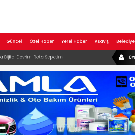
Güncel
Özel Haber
Yerel Haber
Asayiş
Belediye
ta Dijital Devrim: Rota Sepetim
ÜY
B Bölge Müdürü Makam Koltuğunu
ıraktı
af Rehberi ile Google ve Yapay Zeka
da Öne Çıkın
af Rehberi Hizmete Girdi
com Yayın Hayatına Başladı | Hızlı ve Akıllı
formu