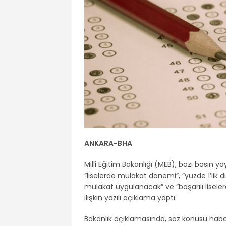
ANKARA-BHA
Milli Eğitim Bakanlığı (MEB), bazı basın y
“liselerde mülakat dönemi”, “yüzde 1’lik d
mülakat uygulanacak” ve “başarılı liseler
ilişkin yazılı açıklama yaptı.
Bakanlık açıklamasında, söz konusu ha