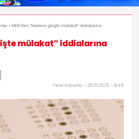
rler
» MEB’den “liselere girişte mülakat” iddialarına
rişte mülakat” iddialarına
Yerel Haberler - 26.01.2026 - 8:48