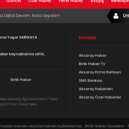
Güncel
Özel Haber
Yerel Haber
Asayiş
Belediye
ta Dijital Devrim: Rota Sepetim
ÜY
B Bölge Müdürü Makam Koltuğunu
ıraktı
adına Yaşar SARIKAYA
Konular
af Rehberi ile Google ve Yapay Zeka
da Öne Çıkın
aber kaynaklarına aittir,
Aksaray Haber
af Rehberi Hizmete Girdi
Birlik Haber TV
Aksaray Firma Rehberi
com Yayın Hayatına Başladı | Hızlı ve Akıllı
formu
Birlik Haber
SMS Bankası
Aksaray Haberleri
Aksaray Özel Haberler
kika Aksaray İlçe Haberlerini Takip
gili En Son Gelişmeler.
lmadan kısmen veya tamamen kullanılamaz... Birlik Haber Gazetesi - Tü