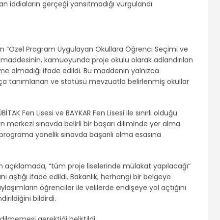
n iddiaların gerçeği yansıtmadığı vurgulandı.
nin “Özel Program Uygulayan Okullara Öğrenci Seçimi ve
lı 8. maddesinin, kamuoyunda proje okulu olarak adlandırılan
me olmadığı ifade edildi. Bu maddenin yalnızca
ça tanımlanan ve statüsü mevzuatla belirlenmiş okullar
TAK Fen Lisesi ve BAYKAR Fen Lisesi ile sınırlı olduğu
in merkezi sınavda belirli bir başarı diliminde yer alma
l programa yönelik sınavda başarılı olma esasına
 açıklamada, “tüm proje liselerinde mülakat yapılacağı”
 aştığı ifade edildi. Bakanlık, herhangi bir belgeye
şımların öğrenciler ile velilerde endişeye yol açtığını
ildiğini bildirdi.
ilmemesi gerektiği belirtildi.