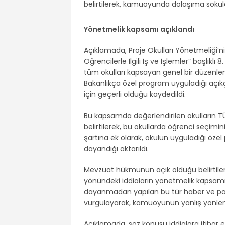
belirtilerek, kamuoyunda dolaşıma sokula
Yönetmelik kapsamı açıklandı
Açıklamada, Proje Okulları Yönetmeliği’
Öğrencilerle İlgili İş ve İşlemler” başlık
tüm okulları kapsayan genel bir düzenle
Bakanlıkça özel program uyguladığı açık
için geçerli olduğu kaydedildi.
Bu kapsamda değerlendirilen okulların TÜBİ
belirtilerek, bu okullarda öğrenci seçimin
şartına ek olarak, okulun uyguladığı öze
dayandığı aktarıldı.
Mevzuat hükmünün açık olduğu belirtilen
yönündeki iddiaların yönetmelik kapsamını
dayanmadan yapılan bu tür haber ve payla
vurgulayarak, kamuoyunun yanlış yönlendir
Açıklamada, söz konusu iddialara itibar ed