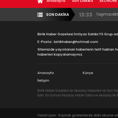
Anasayfa
Son Dakika
EKONOMİ
13:33
Taşımacılık
SON DAKİKA
Yazarlar
Diğer
17:15
Aksaray OS
Çocuklara B
Birlik Haber Gazetesi İmtiyaz Sahibi YS Grup 
16:00
Aksaray Esn
E-Posta : birlikhaber@hotmail.com
Aramaların
Sitemizde yayınlanan haberlerin telif hakları h
8:23
Aksaray Esn
haberleri kopyalamayınız.
11:30
Birlikhaber.
Haber Plat
Anasayfa
Künye
İletişim
Birlik Haber Gazetesi ile Aksaray Haberleri ve Son Da
Edin. En Güncel Aksaray Haber Sitesi ve Aksaray İle İl
Yasal Uyarı : Kaynak gösterilerek dahi abone o