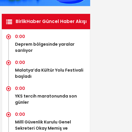
BirlikHaber Güncel Haber Akışı
0:00
Deprem bölgesinde yaralar
sarılıyor
0:00
Malatya’da Kültür Yolu Festivali
başladı
0:00
YKS tercih maratonunda son
günler
0:00
Millî Güvenlik Kurulu Genel
Sekreteri Okay Memiş ve