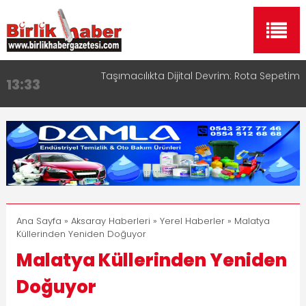
Aksaray OSB Bölge Müdürü Makam Koltuğunu
17:15
Çocuklara Bıraktı
Aksaray Esnaf Rehberi ile Google ve Yapay Zeka
16:00
Aramalarında Öne Çıkın
Aksaray Esnaf Rehberi Hizmete Girdi
8:23
Birlikhaber.com Yayın Hayatına Başladı | Hızlı ve
11:30
Akıllı Haber Platformu
Taşımacılıkta Dijital Devrim: Rota Sepetim
13:33
Ana Sayfa
»
Aksaray Haberleri
»
Yerel Haberler
» Malatya
Küllerinden Yeniden Doğuyor
Malatya Küllerinden Yeniden
Doğuyor