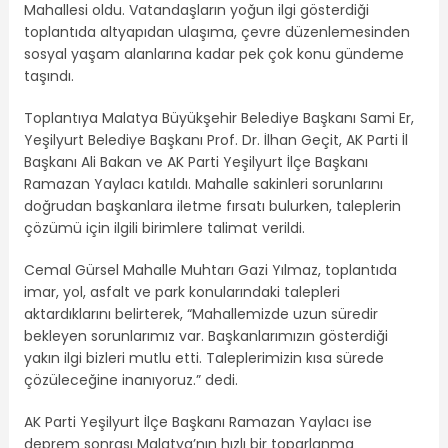
Mahallesi oldu. Vatandaşların yoğun ilgi gösterdiği
toplantıda altyapıdan ulaşıma, çevre düzenlemesinden
sosyal yaşam alanlarına kadar pek çok konu gündeme
taşındı.
Toplantıya Malatya Büyükşehir Belediye Başkanı Sami Er,
Yeşilyurt Belediye Başkanı Prof. Dr. İlhan Geçit, AK Parti İl
Başkanı Ali Bakan ve AK Parti Yeşilyurt İlçe Başkanı
Ramazan Yaylacı katıldı. Mahalle sakinleri sorunlarını
doğrudan başkanlara iletme fırsatı bulurken, taleplerin
çözümü için ilgili birimlere talimat verildi.
Cemal Gürsel Mahalle Muhtarı Gazi Yılmaz, toplantıda
imar, yol, asfalt ve park konularındaki talepleri
aktardıklarını belirterek, “Mahallemizde uzun süredir
bekleyen sorunlarımız var. Başkanlarımızın gösterdiği
yakın ilgi bizleri mutlu etti. Taleplerimizin kısa sürede
çözüleceğine inanıyoruz.” dedi.
AK Parti Yeşilyurt İlçe Başkanı Ramazan Yaylacı ise
deprem sonrası Malatya’nın hızlı bir toparlanma