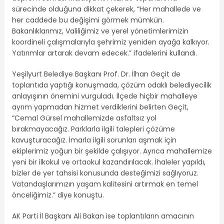
sürecinde olduğuna dikkat çekerek, “Her mahallede ve
her caddede bu değişimi görmek mümkün.
Bakanlıklarımız, Valiliğimiz ve yerel yönetimlerimizin
koordineli çalışmalarıyla şehrimiz yeniden ayağa kalkıyor.
Yatırımlar artarak devam edecek.” ifadelerini kullandı.
Yeşilyurt Belediye Başkanı Prof. Dr. İlhan Geçit de
toplantıda yaptığı konuşmada, çözüm odaklı belediyecilik
anlayışının önemini vurguladı. İlçede hiçbir mahalleye
ayrım yapmadan hizmet verdiklerini belirten Geçit,
“Cemal Gürsel mahallemizde asfaltsız yol
bırakmayacağız. Parklarla ilgili talepleri çözüme
kavuşturacağız. İmarla ilgili sorunları aşmak için
ekiplerimiz yoğun bir şekilde çalışıyor. Ayrıca mahallemize
yeni bir ilkokul ve ortaokul kazandırılacak. İhaleler yapıldı,
bizler de yer tahsisi konusunda desteğimizi sağlıyoruz.
Vatandaşlarımızın yaşam kalitesini artırmak en temel
önceliğimiz.” diye konuştu.
AK Parti İl Başkanı Ali Bakan ise toplantıların amacının