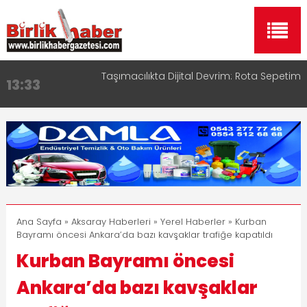
Taşımacılıkta Dijital Devrim: Rota Sepetim
13:33
Aksaray OSB Bölge Müdürü Makam Koltuğunu
17:15
Çocuklara Bıraktı
Aksaray Esnaf Rehberi ile Google ve Yapay Zeka
16:00
Aramalarında Öne Çıkın
Aksaray Esnaf Rehberi Hizmete Girdi
8:23
Birlikhaber.com Yayın Hayatına Başladı | Hızlı ve
11:30
Akıllı Haber Platformu
Ana Sayfa
»
Aksaray Haberleri
»
Yerel Haberler
» Kurban
Bayramı öncesi Ankara’da bazı kavşaklar trafiğe kapatıldı
Kurban Bayramı öncesi
Ankara’da bazı kavşaklar