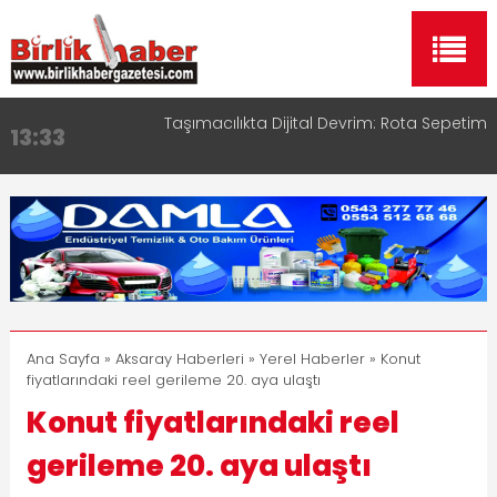
Taşımacılıkta Dijital Devrim: Rota Sepetim
13:33
Aksaray OSB Bölge Müdürü Makam Koltuğunu
17:15
Çocuklara Bıraktı
Aksaray Esnaf Rehberi ile Google ve Yapay Zeka
16:00
Aramalarında Öne Çıkın
Aksaray Esnaf Rehberi Hizmete Girdi
8:23
Birlikhaber.com Yayın Hayatına Başladı | Hızlı ve
11:30
Akıllı Haber Platformu
Ana Sayfa
»
Aksaray Haberleri
»
Yerel Haberler
» Konut
fiyatlarındaki reel gerileme 20. aya ulaştı
Konut fiyatlarındaki reel
gerileme 20. aya ulaştı