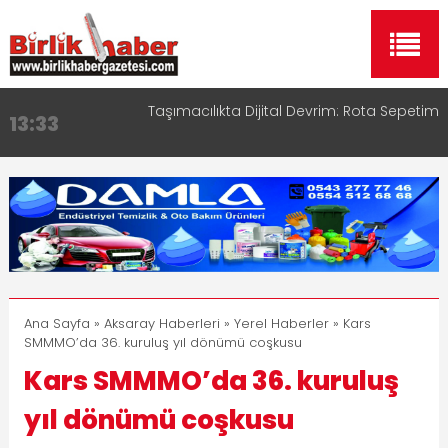
Taşımacılıkta Dijital Devrim: Rota Sepetim
13:33
Aksaray OSB Bölge Müdürü Makam Koltuğunu
17:15
Çocuklara Bıraktı
Aksaray Esnaf Rehberi ile Google ve Yapay Zeka
16:00
Aramalarında Öne Çıkın
Aksaray Esnaf Rehberi Hizmete Girdi
8:23
Birlikhaber.com Yayın Hayatına Başladı | Hızlı ve
11:30
Akıllı Haber Platformu
Ana Sayfa
»
Aksaray Haberleri
»
Yerel Haberler
» Kars
SMMMO’da 36. kuruluş yıl dönümü coşkusu
Kars SMMMO’da 36. kuruluş
yıl dönümü coşkusu