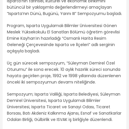
Isparta’nın tarihsel, kültürel ve ekonomik birikimini
bütüncül bir yaklaşımla değerlendirmeyi amaçlayan
“Isparta’nın Dünü, Bugünü, Yarını III” Sempozyumu başladı.
Program, Isparta Uygulamalı Bilimler Üniversitesi Gönen
Meslek Yüksekokulu El Sanatları Bölümü öğretim görevlisi
Emine Kayhan’ın hazırladığı “Osmanlı Harita Resim
Geleneği Çerçevesinde Isparta ve İlçeleri” adlı serginin
açılışıyla başladı.
Üç gün sürecek sempozyum, “Süleyman Demirel Özel
Oturumu” ile sona erecek. 10 aylık hazırlık süreci sonunda
hayata geçirilen proje, 1992 ve 1998 yıllarında düzenlenen
önceki iki sempozyumun devamı niteliğinde.
Sempozyum; Isparta Valiliği, Isparta Belediyesi, Süleyman
Demirel Üniversitesi, Isparta Uygulamalı Bilimler
Üniversitesi, Isparta Ticaret ve Sanayi Odası, Ticaret
Borsası, Batı Akdeniz Kalkınma Ajansı, Esnaf ve Sanatkarlar
Odaları Birliği, Gülbirlik ve ISVAK iş birliğiyle düzenlendi.