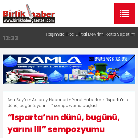
Taşımacılıkta Dijital Devrim: Rota Sepetim
13:33
Aksaray OSB Bölge Müdürü Makam Koltuğunu
17:15
Çocuklara Bıraktı
Aksaray Esnaf Rehberi ile Google ve Yapay Zeka
16:00
Aramalarında Öne Çıkın
Aksaray Esnaf Rehberi Hizmete Girdi
8:23
Birlikhaber.com Yayın Hayatına Başladı | Hızlı ve
11:30
Akıllı Haber Platformu
Ana Sayfa
»
Aksaray Haberleri
»
Yerel Haberler
» “Isparta’nın
dünü, bugünü, yarını III” sempozyumu başladı
“Isparta’nın dünü, bugünü,
yarını III” sempozyumu