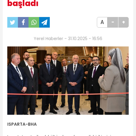
başladı
A
-
+
Yerel Haberler - 31.10.2025 - 16:56
ISPARTA
-BHA