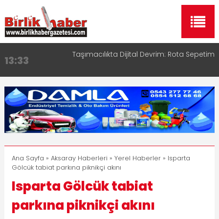
Taşımacılıkta Dijital Devrim: Rota Sepetim
13:33
Aksaray OSB Bölge Müdürü Makam Koltuğunu
17:15
Çocuklara Bıraktı
Aksaray Esnaf Rehberi ile Google ve Yapay Zeka
16:00
Aramalarında Öne Çıkın
Aksaray Esnaf Rehberi Hizmete Girdi
8:23
Birlikhaber.com Yayın Hayatına Başladı | Hızlı ve
11:30
Akıllı Haber Platformu
Ana Sayfa
»
Aksaray Haberleri
»
Yerel Haberler
» Isparta
Gölcük tabiat parkına piknikçi akını
Isparta Gölcük tabiat
parkına piknikçi akını