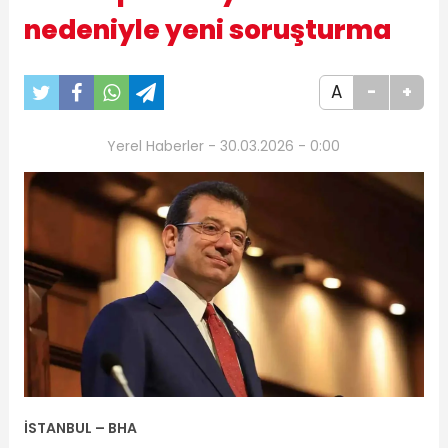
nedeniyle yeni soruşturma
A
-
+
Yerel Haberler - 30.03.2026 - 0:00
İSTANBUL – BHA