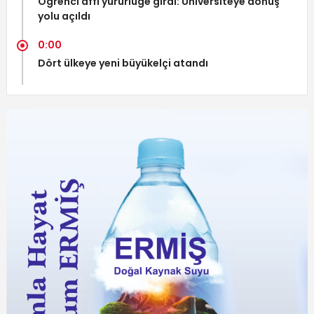
Öğrenci affı yürürlüğe girdi: Üniversiteye dönüş
yolu açıldı
0:00
Dört ülkeye yeni büyükelçi atandı