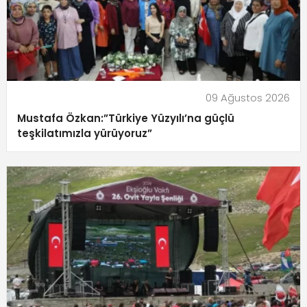
09 Ağustos 2026
Mustafa Özkan:”Türkiye Yüzyılı’na güçlü
teşkilatımızla yürüyoruz”