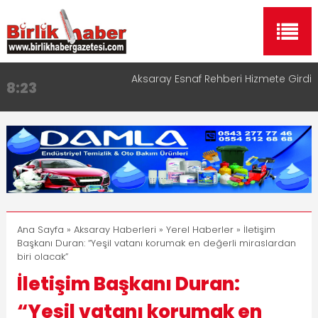
Aksaray Esnaf Rehberi Hizmete Girdi
8:23
Birlikhaber.com Yayın Hayatına Başladı | Hızlı ve
11:30
Akıllı Haber Platformu
Taşımacılıkta Dijital Devrim: Rota Sepetim
13:33
Aksaray OSB Bölge Müdürü Makam Koltuğunu
17:15
Çocuklara Bıraktı
Aksaray Esnaf Rehberi ile Google ve Yapay Zeka
16:00
Aramalarında Öne Çıkın
Ana Sayfa
»
Aksaray Haberleri
»
Yerel Haberler
» İletişim
Başkanı Duran: “Yeşil vatanı korumak en değerli miraslardan
biri olacak”
İletişim Başkanı Duran:
“Yeşil vatanı korumak en