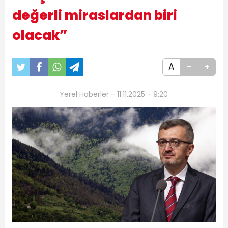
değerli miraslardan biri
olacak”
A
-
+
Yerel Haberler - 11.11.2025 - 9:20