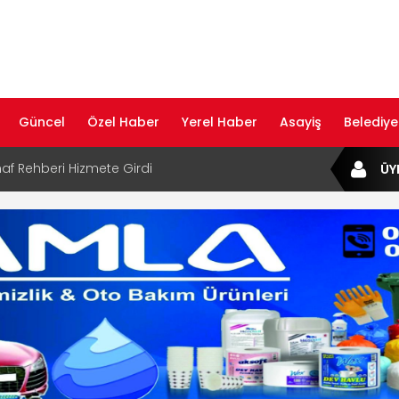
Güncel
Özel Haber
Yerel Haber
Asayiş
Belediye
af Rehberi Hizmete Girdi
ÜY
com Yayın Hayatına Başladı | Hızlı ve Akıllı
formu
ta Dijital Devrim: Rota Sepetim
B Bölge Müdürü Makam Koltuğunu
ıraktı
af Rehberi ile Google ve Yapay Zeka
da Öne Çıkın