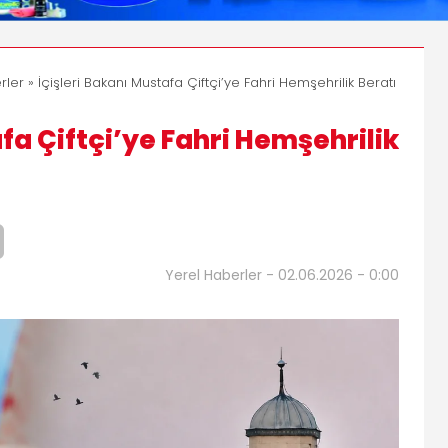
rler
» İçişleri Bakanı Mustafa Çiftçi’ye Fahri Hemşehrilik Beratı
fa Çiftçi’ye Fahri Hemşehrilik
Yerel Haberler - 02.06.2026 - 0:00