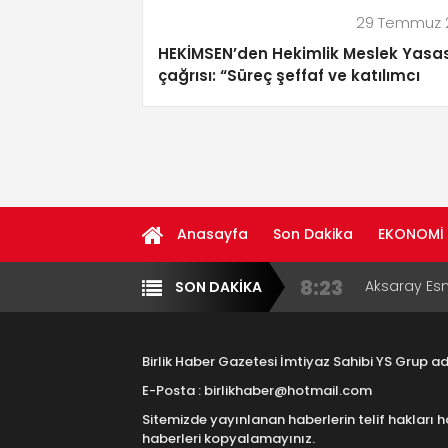
29 Temmuz 
HEKİMSEN’den Hekimlik Meslek Yasas
çağrısı: “Süreç şeffaf ve katılımcı
yürütülmeli”
Anasayfa
Son Dakika
EKONOMİ
8:23
Aksaray Esn
SON DAKİKA
Yazarlar
Diğer
11:30
Birlikhaber.
Haber Plat
Birlik Haber Gazetesi İmtiyaz Sahibi YS Grup 
13:33
Taşımacılık
E-Posta : birlikhaber@hotmail.com
Sitemizde yayınlanan haberlerin telif hakları h
17:15
Aksaray OS
haberleri kopyalamayınız.