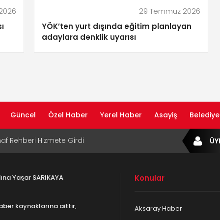
2026
29 Temmuz 2026
ı
YÖK’ten yurt dışında eğitim planlayan
adaylara denklik uyarısı
Güncel
Özel Haber
Yerel Haber
Asayiş
Belediye
af Rehberi Hizmete Girdi
ÜY
com Yayın Hayatına Başladı | Hızlı ve Akıllı
formu
adına Yaşar SARIKAYA
Konular
ta Dijital Devrim: Rota Sepetim
aber kaynaklarına aittir,
Aksaray Haber
B Bölge Müdürü Makam Koltuğunu