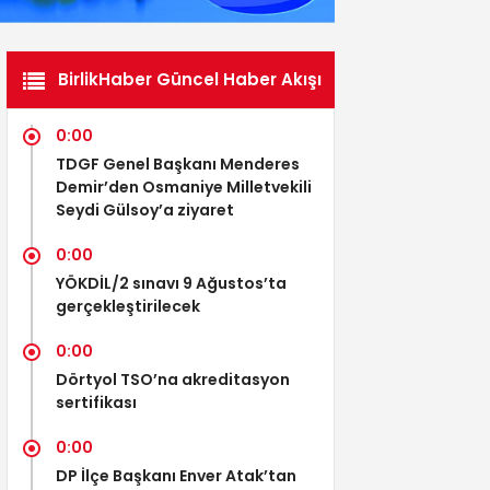
BirlikHaber Güncel Haber Akışı
0:00
TDGF Genel Başkanı Menderes
Demir’den Osmaniye Milletvekili
Seydi Gülsoy’a ziyaret
0:00
YÖKDİL/2 sınavı 9 Ağustos’ta
gerçekleştirilecek
0:00
Dörtyol TSO’na akreditasyon
sertifikası
0:00
DP İlçe Başkanı Enver Atak’tan