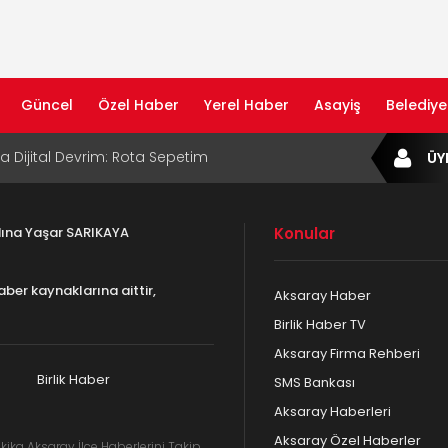
Güncel
Özel Haber
Yerel Haber
Asayiş
Belediye
ta Dijital Devrim: Rota Sepetim
ÜY
B Bölge Müdürü Makam Koltuğunu
ıraktı
adına Yaşar SARIKAYA
Konular
af Rehberi ile Google ve Yapay Zeka
da Öne Çıkın
aber kaynaklarına aittir,
Aksaray Haber
af Rehberi Hizmete Girdi
Birlik Haber TV
Aksaray Firma Rehberi
com Yayın Hayatına Başladı | Hızlı ve Akıllı
formu
Birlik Haber
SMS Bankası
Aksaray Haberleri
Aksaray Özel Haberler
kika Aksaray İlçe Haberlerini Takip