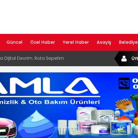
Güncel
Özel Haber
Yerel Haber
Asayiş
Belediye
ta Dijital Devrim: Rota Sepetim
ÜY
B Bölge Müdürü Makam Koltuğunu
ıraktı
af Rehberi ile Google ve Yapay Zeka
da Öne Çıkın
af Rehberi Hizmete Girdi
com Yayın Hayatına Başladı | Hızlı ve Akıllı
formu