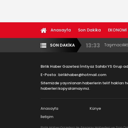
Anasayfa
Son Dakika
EKONOMİ
13:33
Taşımacılık
SON DAKİKA
Yazarlar
Diğer
17:15
Aksaray OS
Çocuklara B
Birlik Haber Gazetesi İmtiyaz Sahibi YS Grup 
16:00
Aksaray Esn
E-Posta : birlikhaber@hotmail.com
Aramaların
Sitemizde yayınlanan haberlerin telif hakları h
8:23
Aksaray Esn
haberleri kopyalamayınız.
11:30
Birlikhaber.
Haber Plat
Anasayfa
Künye
İletişim
Birlik Haber Gazetesi ile Aksaray Haberleri ve Son Da