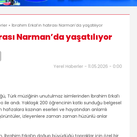
rler
» İbrahim Erkal’ın hatırası Narman’da yaşatılıyor
ırası Narman’da yaşatılıyor
Yerel Haberler - 11.05.2026 - 0:00
ğü, Türk müziğinin unutulmaz isimlerinden İbrahim Erkal’ı
o ile andı. Yaklaşık 200 öğrencinin katkı sunduğu belgesel
 hafızalara kazınan eserleri ve hayatından anlamlı
lu görüntüler, izleyenlere zaman zaman hüzünlü anlar
, İbrahim Erkal’ın doğup büyüdüğü topraklar için özel bir