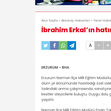
Ana Sayfa
»
Aksaray Haberleri
»
Yerel Habe
İbrahim Erkal’ın hat
A
-
+
ERZURUM – BHA
Erzurum Narman İlçe Milli Eğitim Müdürlü
ölüm yıl dönümünde hazırladığı özel vide
tadındaki anma çalışmasında, sanatçının
kesitler izleyicilerle buluştu. Duygu do
yaşattı.
Narman İlçe Milli Eğitim Müdürü Engin Tan