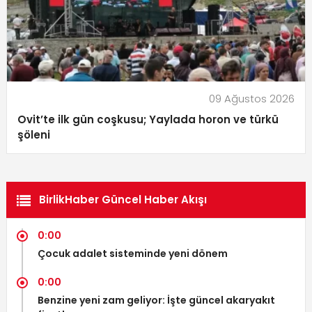
09 Ağustos 2026
Ovit’te ilk gün coşkusu; Yaylada horon ve türkü
şöleni
BirlikHaber Güncel Haber Akışı
0:00
Çocuk adalet sisteminde yeni dönem
0:00
Benzine yeni zam geliyor: İşte güncel akaryakıt