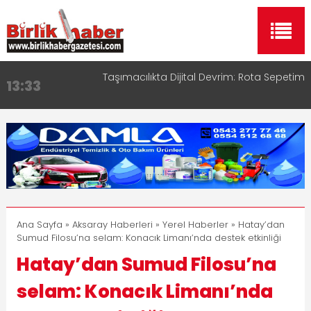
Taşımacılıkta Dijital Devrim: Rota Sepetim
13:33
Aksaray OSB Bölge Müdürü Makam Koltuğunu
17:15
Çocuklara Bıraktı
Aksaray Esnaf Rehberi ile Google ve Yapay Zeka
16:00
Aramalarında Öne Çıkın
Aksaray Esnaf Rehberi Hizmete Girdi
8:23
Birlikhaber.com Yayın Hayatına Başladı | Hızlı ve
11:30
Akıllı Haber Platformu
Ana Sayfa
»
Aksaray Haberleri
»
Yerel Haberler
» Hatay’dan
Sumud Filosu’na selam: Konacık Limanı’nda destek etkinliği
Hatay’dan Sumud Filosu’na
selam: Konacık Limanı’nda