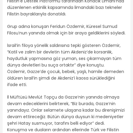
Filistin’e Destek Platformu tarafından Konacık Limanı’nda
düzenlenen etkinlik kapsamında limandaki bazı tekneler
Filistin bayraklarıyla donatıldı.
Grup adına konuşan Feridun Özdemir, Küresel Sumud
Filosu’nun yanında olmak için bir araya geldiklerini söyledi.
İsrail’in filoya yönelik saldırısına tepki gösteren Özdemir,
“Katil ve zalim bir devletin tüm Akdeniz’de korsanlık,
haydutluk yapmasına göz yuman, ses çıkarmayan tüm
dünya devletleri bu suça ortaktır” diye konuştu.
Özdemir, Gazze’de çocuk, bebek, yaşlı, hamile demeden
öldüren İsrail’in şimdi de Akdeniz’i kaosa sürüklediğini
ifade etti.
İl Müftüsü Mevlüt Topçu da Gazze’nin yanında olmaya
devam edeceklerini belirterek, “Biz burada, Gazze’nin
yanındayız. Onlar selamete ulaşana kadar bu direnişimizi
devam ettireceğiz. Bütün dünya duysun ki medeniyetler
şehri Hatay susmuyor, tarafını belli ediyor” dedi.
Konuşma ve duaların ardından ellerinde Türk ve Filistin