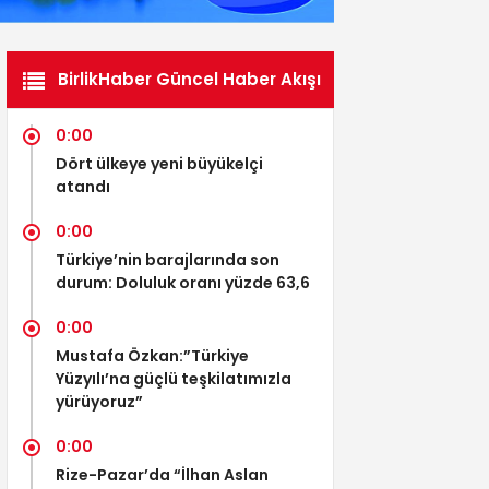
BirlikHaber Güncel Haber Akışı
0:00
Dört ülkeye yeni büyükelçi
atandı
0:00
Türkiye’nin barajlarında son
durum: Doluluk oranı yüzde 63,6
0:00
Mustafa Özkan:”Türkiye
Yüzyılı’na güçlü teşkilatımızla
yürüyoruz”
0:00
Rize-Pazar’da “İlhan Aslan