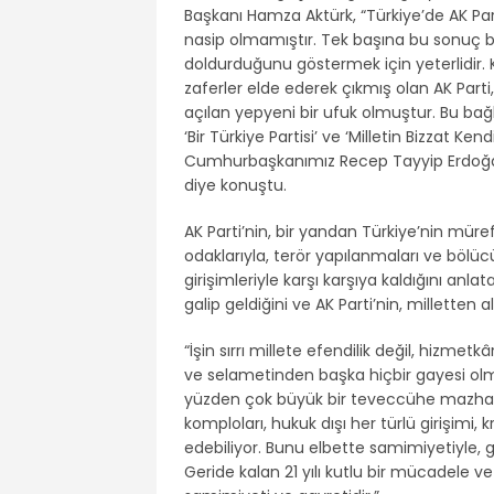
Başkanı Hamza Aktürk, “Türkiye’de AK Part
nasip olmamıştır. Tek başına bu sonuç bi
doldurduğunu göstermek için yeterlidir. 
zaferler elde ederek çıkmış olan AK Part
açılan yepyeni bir ufuk olmuştur. Bu bağ
‘Bir Türkiye Partisi’ ve ‘Milletin Bizzat Kend
Cumhurbaşkanımız Recep Tayyip Erdoğan’a
diye konuştu.
AK Parti’nin, bir yandan Türkiye’nin mür
odaklarıyla, terör yapılanmaları ve bölüc
girişimleriyle karşı karşıya kaldığını an
galip geldiğini ve AK Parti’nin, milletten 
“İşin sırrı millete efendilik değil, hizmet
ve selametinden başka hiçbir gayesi 
yüzden çok büyük bir teveccühe mazhar o
komploları, hukuk dışı her türlü girişimi, k
edebiliyor. Bunu elbette samimiyetiyle, g
Geride kalan 21 yılı kutlu bir mücadele v