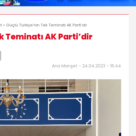
t
» Güçlü Türkiye’nin Tek Teminatı AK Parti’dir
k Teminatı AK Parti’dir
Ana Manşet - 24.04.2023 - 16:44