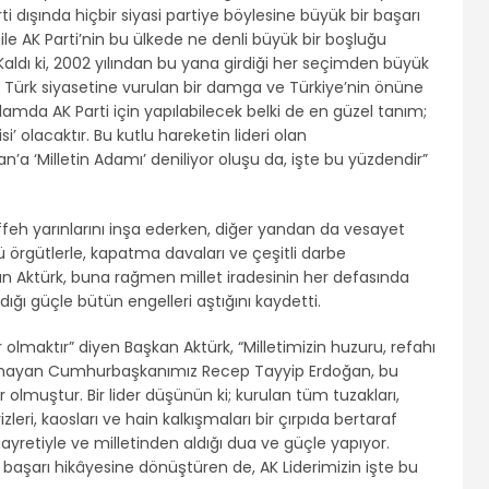
i dışında hiçbir siyasi partiye böylesine büyük bir başarı
le AK Parti’nin bu ülkede ne denli büyük bir boşluğu
Kaldı ki, 2002 yılından bu yana girdiği her seçimden büyük
i, Türk siyasetine vurulan bir damga ve Türkiye’nin önüne
lamda AK Parti için yapılabilecek belki de en güzel tanım;
isi’ olacaktır. Bu kutlu hareketin lideri olan
 ‘Milletin Adamı’ deniliyor oluşu da, işte bu yüzdendir”
effeh yarınlarını inşa ederken, diğer yandan da vesayet
ü örgütlerle, kapatma davaları ve çeşitli darbe
latan Aktürk, buna rağmen millet iradesinin her defasında
aldığı güçle bütün engelleri aştığını kaydetti.
kâr olmaktır” diyen Başkan Aktürk, “Milletimizin huzuru, refahı
olmayan Cumhurbaşkanımız Recep Tayyip Erdoğan, bu
lmuştur. Bir lider düşünün ki; kurulan tüm tuzakları,
rizleri, kaosları ve hain kalkışmaları bir çırpıda bertaraf
ayretiyle ve milletinden aldığı dua ve güçle yapıyor.
e başarı hikâyesine dönüştüren de, AK Liderimizin işte bu