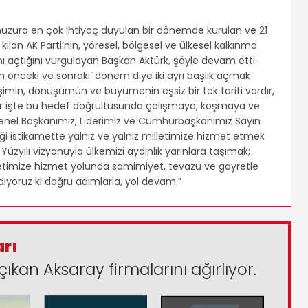
 huzura en çok ihtiyaç duyulan bir dönemde kurulan ve 21
kılan AK Parti’nin, yöresel, bölgesel ve ülkesel kalkınma
ı açtığını vurgulayan Başkan Aktürk, şöyle devam etti:
’den önceki ve sonraki’ dönem diye iki ayrı başlık açmak
işimin, dönüşümün ve büyümenin eşsiz bir tek tarifi vardır,
olar işte bu hedef doğrultusunda çalışmaya, koşmaya ve
el Başkanımız, Liderimiz ve Cumhurbaşkanımız Sayın
ği istikamette yalnız ve yalnız milletimize hizmet etmek
zyılı vizyonuyla ülkemizi aydınlık yarınlara taşımak;
lletimize hizmet yolunda samimiyet, tevazu ve gayretle
yoruz ki doğru adımlarla, yol devam.”
arı
çıkan Aksaray firmalarını ağırlıyor.