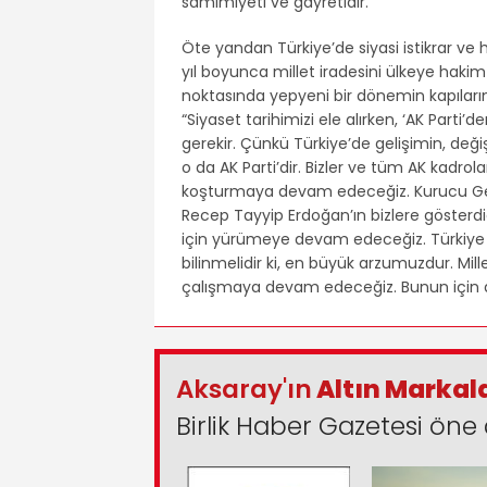
samimiyeti ve gayretidir.”
Öte yandan Türkiye’de siyasi istikrar ve
yıl boyunca millet iradesini ülkeye hakim 
noktasında yepyeni bir dönemin kapıların
“Siyaset tarihimizi ele alırken, ‘AK Parti
gerekir. Çünkü Türkiye’de gelişimin, değ
o da AK Parti’dir. Bizler ve tüm AK kadr
koşturmaya devam edeceğiz. Kurucu Gen
Recep Tayyip Erdoğan’ın bizlere gösterdi
için yürümeye devam edeceğiz. Türkiye Yü
bilinmelidir ki, en büyük arzumuzdur. Mi
çalışmaya devam edeceğiz. Bunun için di
Aksaray'ın
Altın Markal
Birlik Haber Gazetesi öne 