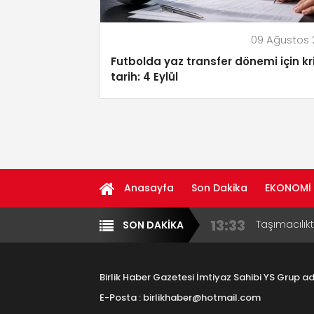
09 Ağustos
Futbolda yaz transfer dönemi için kri
tarih: 4 Eylül
Anasayfa
Son Dakika
EKONOMİ
13:33
Taşımacılık
SON DAKİKA
17:15
Yazarlar
Diğer
Aksaray OS
Çocuklara B
16:00
Aksaray Esn
Aramaların
Birlik Haber Gazetesi İmtiyaz Sahibi YS Grup 
8:23
Aksaray Esn
E-Posta : birlikhaber@hotmail.com