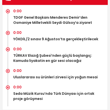
0:00
TDGF Genel Başkanı Menderes Demir’den
Osmaniye Milletvekili Seydi Gülsoy’a ziyaret
0:00
YÖKDİL/2 sınavı 9 Ağustos’ta gerçekleştirilecek
0:00
TÜRKAV Elazığ Şubesi’nden güçlü başlangıç:
Kamuda liyakatin en gür sesi olacağız
0:00
Uluslararası su ürünleri zirvesi için yoğun mesai
0:00
Səda Müzik Kursu’nda Türk Dünyası için ortak
proje görüşmesi