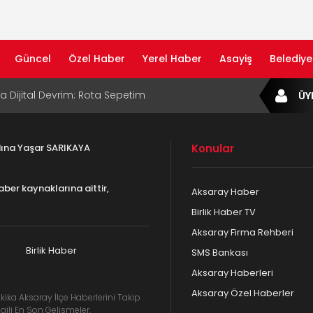
Güncel
Özel Haber
Yerel Haber
Asayiş
Belediye
ta Dijital Devrim: Rota Sepetim
ÜY
B Bölge Müdürü Makam Koltuğunu
ıraktı
adına Yaşar SARIKAYA
Konular
af Rehberi ile Google ve Yapay Zeka
da Öne Çıkın
aber kaynaklarına aittir,
Aksaray Haber
af Rehberi Hizmete Girdi
Birlik Haber TV
Aksaray Firma Rehberi
com Yayın Hayatına Başladı | Hızlı ve Akıllı
formu
Birlik Haber
SMS Bankası
Aksaray Haberleri
Aksaray Özel Haberler
kika Aksaray İlçe Haberlerini Takip
gili En Son Gelişmeler.