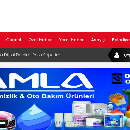
Güncel
Özel Haber
Yerel Haber
Asayiş
Belediye
ta Dijital Devrim: Rota Sepetim
ÜY
B Bölge Müdürü Makam Koltuğunu
ıraktı
af Rehberi ile Google ve Yapay Zeka
da Öne Çıkın
af Rehberi Hizmete Girdi
com Yayın Hayatına Başladı | Hızlı ve Akıllı
formu