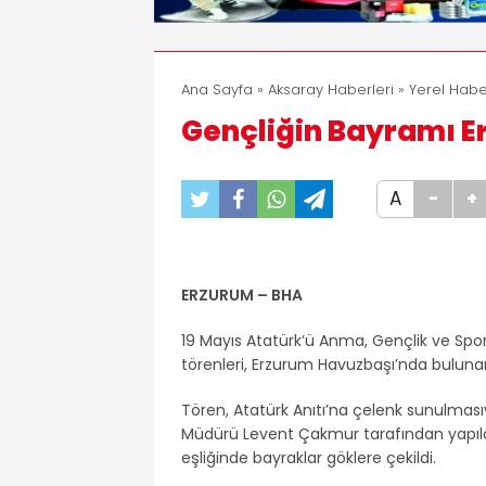
Ana Sayfa
»
Aksaray Haberleri
»
Yerel Habe
Gençliğin Bayramı E
A
-
+
ERZURUM – BHA
19 Mayıs Atatürk’ü Anma, Gençlik ve Sp
törenleri, Erzurum Havuzbaşı’nda bulunan
Tören, Atatürk Anıtı’na çelenk sunulması
Müdürü Levent Çakmur tarafından yapıldı
eşliğinde bayraklar göklere çekildi.