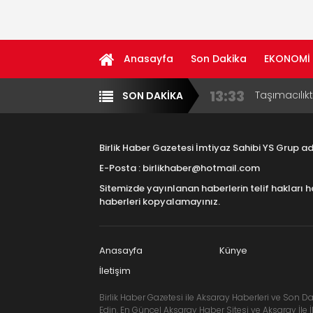
Anasayfa
Son Dakika
EKONOMİ
13:33
Taşımacılık
SON DAKİKA
Yazarlar
Diğer
17:15
Aksaray OS
Çocuklara B
Birlik Haber Gazetesi İmtiyaz Sahibi YS Grup 
16:00
Aksaray Esn
E-Posta : birlikhaber@hotmail.com
Aramaların
Sitemizde yayınlanan haberlerin telif hakları h
8:23
Aksaray Esn
haberleri kopyalamayınız.
11:30
Birlikhaber.
Haber Plat
Anasayfa
Künye
İletişim
Birlik Haber Gazetesi ile Aksaray Haberleri ve Son Da
Edin. En Güncel Aksaray Haber Sitesi ve Aksaray İle İl