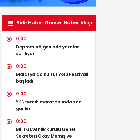
BirlikHaber Güncel Haber Akışı
0:00
Deprem bölgesinde yaralar
sarılıyor
0:00
Malatya’da Kültür Yolu Festivali
başladı
0:00
YKS tercih maratonunda son
günler
0:00
Millî Güvenlik Kurulu Genel
Sekreteri Okay Memiş ve