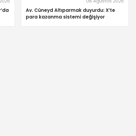
2026
08 Ağustos 2026
r’da
Av. Cüneyd Altıparmak duyurdu: X’te
para kazanma sistemi değişiyor