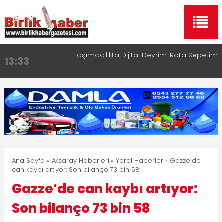
Taşımacılıkta Dijital Devrim: Rota Sepetim
13:33
Aksaray OSB Bölge Müdürü Makam Koltuğunu
17:15
Çocuklara Bıraktı
Aksaray Esnaf Rehberi ile Google ve Yapay Zeka
16:00
Aramalarında Öne Çıkın
Aksaray Esnaf Rehberi Hizmete Girdi
8:23
Birlikhaber.com Yayın Hayatına Başladı | Hızlı ve
11:30
Akıllı Haber Platformu
Ana Sayfa
»
Aksaray Haberleri
»
Yerel Haberler
» Gazze’de
can kaybı artıyor: Son bilanço 73 bin 58
Gazze’de can kaybı artıyor:
Son bilanço 73 bin 58