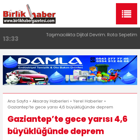
Taşımacılıkta Dijital Devrim: Rota Sepetim
13:33
Aksaray OSB Bölge Müdürü Makam Koltuğunu
17:15
Çocuklara Bıraktı
Aksaray Esnaf Rehberi ile Google ve Yapay Zeka
16:00
Aramalarında Öne Çıkın
Aksaray Esnaf Rehberi Hizmete Girdi
8:23
Birlikhaber.com Yayın Hayatına Başladı | Hızlı ve
11:30
Akıllı Haber Platformu
Ana Sayfa
»
Aksaray Haberleri
»
Yerel Haberler
»
Gaziantep’te gece yarısı 4,6 büyüklüğünde deprem
Gaziantep’te gece yarısı 4,6
büyüklüğünde deprem