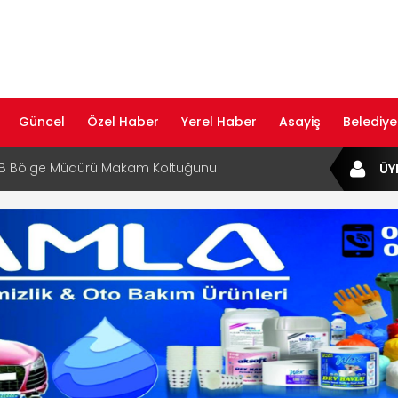
Güncel
Özel Haber
Yerel Haber
Asayiş
Belediye
af Rehberi ile Google ve Yapay Zeka
ÜY
da Öne Çıkın
af Rehberi Hizmete Girdi
com Yayın Hayatına Başladı | Hızlı ve Akıllı
formu
ta Dijital Devrim: Rota Sepetim
B Bölge Müdürü Makam Koltuğunu
ıraktı