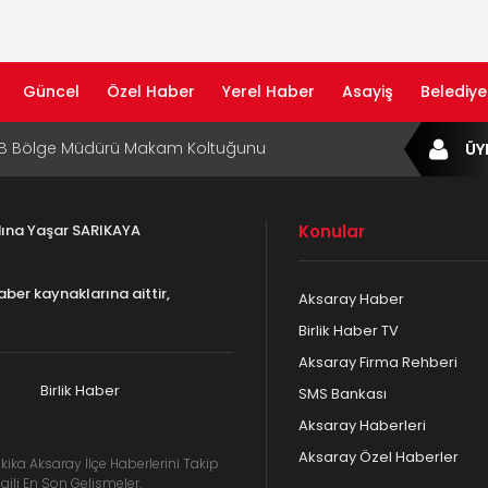
Güncel
Özel Haber
Yerel Haber
Asayiş
Belediye
af Rehberi ile Google ve Yapay Zeka
ÜY
da Öne Çıkın
af Rehberi Hizmete Girdi
adına Yaşar SARIKAYA
Konular
com Yayın Hayatına Başladı | Hızlı ve Akıllı
formu
aber kaynaklarına aittir,
Aksaray Haber
ta Dijital Devrim: Rota Sepetim
Birlik Haber TV
Aksaray Firma Rehberi
B Bölge Müdürü Makam Koltuğunu
ıraktı
Birlik Haber
SMS Bankası
Aksaray Haberleri
Aksaray Özel Haberler
kika Aksaray İlçe Haberlerini Takip
gili En Son Gelişmeler.