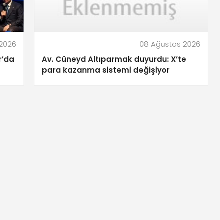
2026
08 Ağustos 2026
r’da
Av. Cüneyd Altıparmak duyurdu: X’te
para kazanma sistemi değişiyor