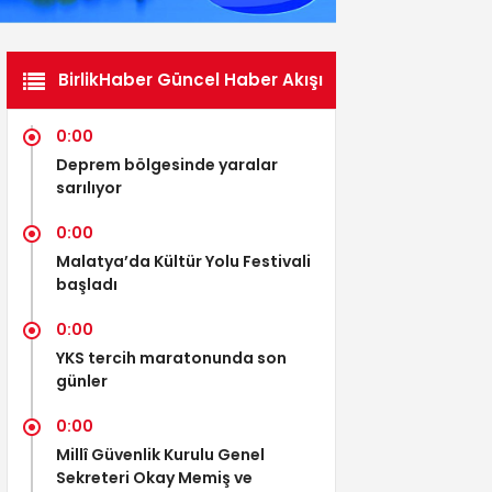
BirlikHaber Güncel Haber Akışı
0:00
Deprem bölgesinde yaralar
sarılıyor
0:00
Malatya’da Kültür Yolu Festivali
başladı
0:00
YKS tercih maratonunda son
günler
0:00
Millî Güvenlik Kurulu Genel
Sekreteri Okay Memiş ve