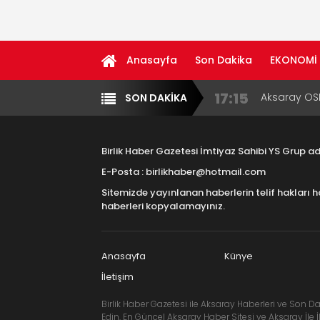
Anasayfa
Son Dakika
EKONOMİ
16:00
Aksaray Esn
SON DAKİKA
Yazarlar
Diğer
Aramaların
8:23
Aksaray Esn
Birlik Haber Gazetesi İmtiyaz Sahibi YS Grup 
11:30
Birlikhaber.
E-Posta : birlikhaber@hotmail.com
Haber Plat
Sitemizde yayınlanan haberlerin telif hakları h
13:33
Taşımacılık
haberleri kopyalamayınız.
17:15
Aksaray OS
Çocuklara B
Anasayfa
Künye
İletişim
Birlik Haber Gazetesi ile Aksaray Haberleri ve Son Da
Edin. En Güncel Aksaray Haber Sitesi ve Aksaray İle İl