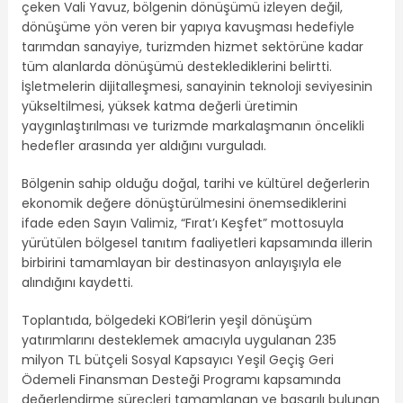
çeken Vali Yavuz, bölgenin dönüşümü izleyen değil,
dönüşüme yön veren bir yapıya kavuşması hedefiyle
tarımdan sanayiye, turizmden hizmet sektörüne kadar
tüm alanlarda dönüşümü desteklediklerini belirtti.
İşletmelerin dijitalleşmesi, sanayinin teknoloji seviyesinin
yükseltilmesi, yüksek katma değerli üretimin
yaygınlaştırılması ve turizmde markalaşmanın öncelikli
hedefler arasında yer aldığını vurguladı.
Bölgenin sahip olduğu doğal, tarihi ve kültürel değerlerin
ekonomik değere dönüştürülmesini önemsediklerini
ifade eden Sayın Valimiz, “Fırat’ı Keşfet” mottosuyla
yürütülen bölgesel tanıtım faaliyetleri kapsamında illerin
birbirini tamamlayan bir destinasyon anlayışıyla ele
alındığını kaydetti.
Toplantıda, bölgedeki KOBİ’lerin yeşil dönüşüm
yatırımlarını desteklemek amacıyla uygulanan 235
milyon TL bütçeli Sosyal Kapsayıcı Yeşil Geçiş Geri
Ödemeli Finansman Desteği Programı kapsamında
değerlendirme süreçleri tamamlanan ve başarılı bulunan