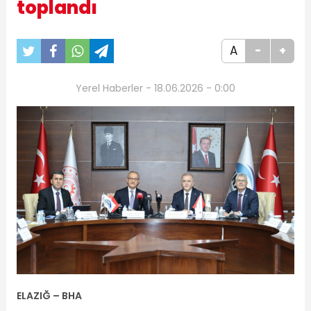
toplandı
A
-
+
Yerel Haberler - 18.06.2026 - 0:00
ELAZIĞ – BHA