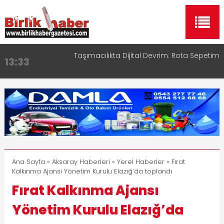
Taşımacılıkta Dijital Devrim: Rota Sepetim
13:33
Aksaray OSB Bölge Müdürü Makam Koltuğunu
17:15
Çocuklara Bıraktı
Aksaray Esnaf Rehberi ile Google ve Yapay Zeka
16:00
Aramalarında Öne Çıkın
Aksaray Esnaf Rehberi Hizmete Girdi
8:23
Birlikhaber.com Yayın Hayatına Başladı | Hızlı ve
11:30
Akıllı Haber Platformu
Ana Sayfa
»
Aksaray Haberleri
»
Yerel Haberler
» Fırat
Kalkınma Ajansı Yönetim Kurulu Elazığ’da toplandı
Fırat Kalkınma Ajansı
Yönetim Kurulu Elazığ’da