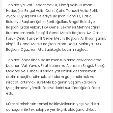
Toplantıya; Vali Seddar Yavuz, Elazığ Valisi Numan
Hatipoğlu, Bingöl Valisi Cahit Çelik, Tunceli Valisi Şefik
Aygöl, Büyükşehir Belediye Başkanı Sami Er, Elazığ
Belediye Başkanı Şahin Şerifoğulları, Bingöl Belediye
Başkanı Erdal Arıkan, FKA Genel Sekreteri Mehmet Şirin
Budancamanak, Elazığ İl Genel Meclis Başkanı Av. Ömer
Faruk Çelik, Tunceli İl Genel Meclis Başkanı Ali İhsan Şahin,
Bingöl İl Genel Meclis Başkanı Nihat Doğu, Malatya TSO
Başkanı Oğuzhan Ata Sadıkoğlu katılım sağladı.
Toplantı öncesinde basın mensuplarına açıklamalarda
bulunan Vali Yavuz, Fırat Kalkınma Ajansının Bingöl, Elazığ,
Malatya ve Tunceli illerinde yatırımları desteklemek,
üretimi çeşitlendirmek, istihdamı güçlendirmek ve
ihracatı artırmak suretiyle bölgenin yaşam kalitesini
iyileştirmeye yönelik faaliyetlerini sürdürdüğünü ifade
etti.
Küresel rekabetin temel belirleyicilerinin yeşil ve dijital
dönüşüm ile teknoloji ve yenilikçilik olduğuna dikkat