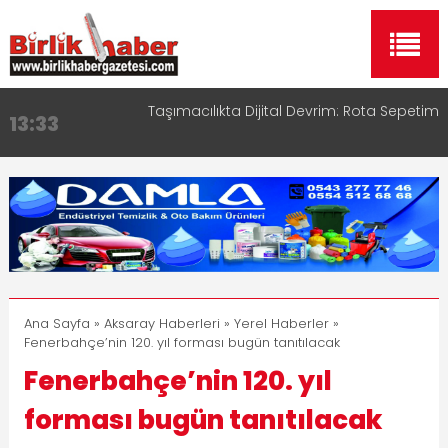
Taşımacılıkta Dijital Devrim: Rota Sepetim
13:33
Aksaray OSB Bölge Müdürü Makam Koltuğunu
17:15
Çocuklara Bıraktı
Aksaray Esnaf Rehberi ile Google ve Yapay Zeka
16:00
Aramalarında Öne Çıkın
Aksaray Esnaf Rehberi Hizmete Girdi
8:23
Birlikhaber.com Yayın Hayatına Başladı | Hızlı ve
11:30
Akıllı Haber Platformu
Ana Sayfa
»
Aksaray Haberleri
»
Yerel Haberler
»
Fenerbahçe’nin 120. yıl forması bugün tanıtılacak
Fenerbahçe’nin 120. yıl
forması bugün tanıtılacak