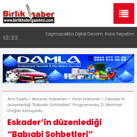
Taşımacılıkta Dijital Devrim: Rota Sepetim
13:33
Aksaray OSB Bölge Müdürü Makam Koltuğunu
17:15
Çocuklara Bıraktı
Aksaray Esnaf Rehberi ile Google ve Yapay Zeka
16:00
Aramalarında Öne Çıkın
Aksaray Esnaf Rehberi Hizmete Girdi
8:23
Birlikhaber.com Yayın Hayatına Başladı | Hızlı ve
11:30
Akıllı Haber Platformu
Ana Sayfa
»
Aksaray Haberleri
»
Yerel Haberler
» Eskader’in
düzenlediği “Babıabi Sohbetleri” Programında, D. Mehmet
Doğan konuşuldu
Eskader’in düzenlediği
“Babıabi Sohbetleri”