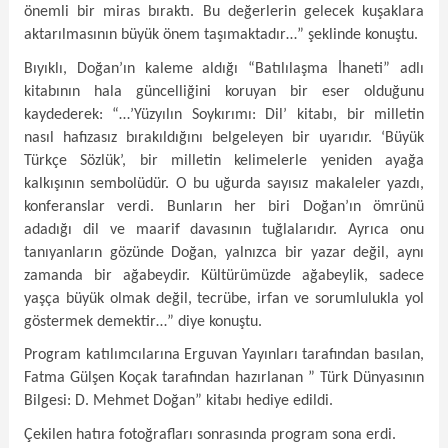
önemli bir miras bıraktı. Bu değerlerin gelecek kuşaklara
aktarılmasının büyük önem taşımaktadır…” şeklinde konuştu.
Bıyıklı, Doğan’ın kaleme aldığı “Batılılaşma İhaneti” adlı
kitabının hala güncelliğini koruyan bir eser olduğunu
kaydederek: “…’Yüzyılın Soykırımı: Dil’ kitabı, bir milletin
nasıl hafızasız bırakıldığını belgeleyen bir uyarıdır. ‘Büyük
Türkçe Sözlük’, bir milletin kelimelerle yeniden ayağa
kalkışının sembolüdür. O bu uğurda sayısız makaleler yazdı,
konferanslar verdi. Bunların her biri Doğan’ın ömrünü
adadığı dil ve maarif davasının tuğlalarıdır. Ayrıca onu
tanıyanların gözünde Doğan, yalnızca bir yazar değil, aynı
zamanda bir ağabeydir. Kültürümüzde ağabeylik, sadece
yaşça büyük olmak değil, tecrübe, irfan ve sorumlulukla yol
göstermek demektir…” diye konuştu.
Program katılımcılarına Erguvan Yayınları tarafından basılan,
Fatma Gülşen Koçak tarafından hazırlanan ” Türk Dünyasının
Bilgesi: D. Mehmet Doğan” kitabı hediye edildi.
Çekilen hatıra fotoğrafları sonrasında program sona erdi.