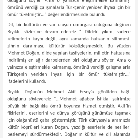
olduğunu söyler. Ama o yalnızca eleştirmekle kalmamış,
ömrünü verdiği çalışmalarla Türkçenin yeniden ihyası için bir
ömür tüketmiştir…” değerlendirmesinde bulundu.
Dil, bir kültürün ve var oluşun omurgası olduğuna değinen
Bıyıklı, sözlerine devam ederek: “…Dildeki yıkım, sadece
kelimelerin kaybı değil, aynı zamanda hafızanın silinmesi,
zihnin daralması, kültürün köksüzleşmesidir. Bu yüzden
Mehmet Doğan, dilde yapılan tasfiyelerin, milletin hafızasına
indirilmiş en ağır darbelerden biri olduğunu söyler. Ama o
yalnızca eleştirmekle kalmamış, ömrünü verdiği çalışmalarla
Türkçenin yeniden ihyası için bir ömür tüketmiştir…”
ifadelerini kullandı.
Bıyıklı, Doğan’ın Mehmet Akif Ersoy’a gönülden bağlı
olduğunu söyleyerek: “…Mehmet ağabey İstiklal şairimize
büyük bir bağlılıkla ömrü boyunca hizmet etmiştir. Akif’in
fikirlerini, eserlerini ve dünya görüşünü günümüze taşımak
için olağanüstü çaba göstermiştir. Türk dünyasıyla aramızda
kültür köprüleri kuran Doğan, yazdığı eserlerle de nesilleri
beslemeyi sürdürmektedir. Doğan’ın kültür ve dil alanında