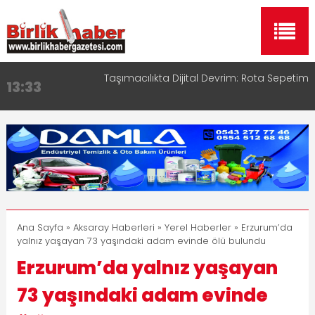
Taşımacılıkta Dijital Devrim: Rota Sepetim
13:33
Aksaray OSB Bölge Müdürü Makam Koltuğunu
17:15
Çocuklara Bıraktı
Aksaray Esnaf Rehberi ile Google ve Yapay Zeka
16:00
Aramalarında Öne Çıkın
Aksaray Esnaf Rehberi Hizmete Girdi
8:23
Birlikhaber.com Yayın Hayatına Başladı | Hızlı ve
11:30
Akıllı Haber Platformu
Ana Sayfa
»
Aksaray Haberleri
»
Yerel Haberler
» Erzurum’da
yalnız yaşayan 73 yaşındaki adam evinde ölü bulundu
Erzurum’da yalnız yaşayan
73 yaşındaki adam evinde