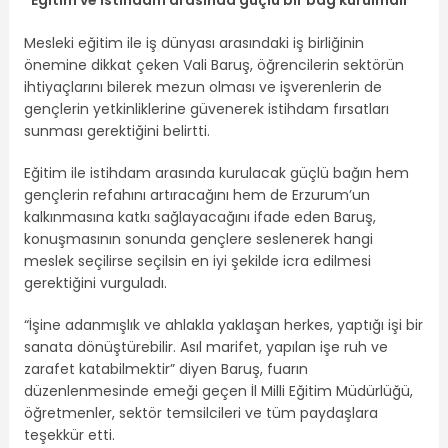
“Eğitim ve istihdam arasında güçlü bir bağ kurulmalı”
Mesleki eğitim ile iş dünyası arasındaki iş birliğinin
önemine dikkat çeken Vali Baruş, öğrencilerin sektörün
ihtiyaçlarını bilerek mezun olması ve işverenlerin de
gençlerin yetkinliklerine güvenerek istihdam fırsatları
sunması gerektiğini belirtti.
Eğitim ile istihdam arasında kurulacak güçlü bağın hem
gençlerin refahını artıracağını hem de Erzurum’un
kalkınmasına katkı sağlayacağını ifade eden Baruş,
konuşmasının sonunda gençlere seslenerek hangi
meslek seçilirse seçilsin en iyi şekilde icra edilmesi
gerektiğini vurguladı.
“İşine adanmışlık ve ahlakla yaklaşan herkes, yaptığı işi bir
sanata dönüştürebilir. Asıl marifet, yapılan işe ruh ve
zarafet katabilmektir” diyen Baruş, fuarın
düzenlenmesinde emeği geçen İl Milli Eğitim Müdürlüğü,
öğretmenler, sektör temsilcileri ve tüm paydaşlara
teşekkür etti.