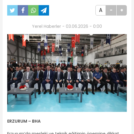
A
-
+
Yerel Haberler - 03.06.2026 - 0:00
ERZURUM – BHA
Erzurum’da mesleki ve teknik eğitimin önemine dikkat