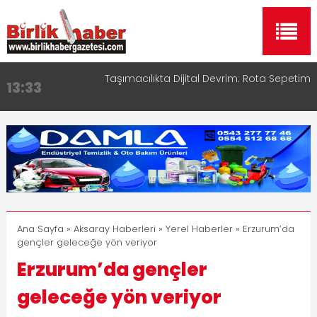
Aksaray OSB Bölge Müdürü Makam Koltuğunu
17:15
Çocuklara Bıraktı
Aksaray Esnaf Rehberi ile Google ve Yapay Zeka
16:00
Aramalarında Öne Çıkın
Aksaray Esnaf Rehberi Hizmete Girdi
8:23
Birlikhaber.com Yayın Hayatına Başladı | Hızlı ve
11:30
Akıllı Haber Platformu
Taşımacılıkta Dijital Devrim: Rota Sepetim
13:33
Ana Sayfa
»
Aksaray Haberleri
»
Yerel Haberler
» Erzurum’da
gençler geleceğe yön veriyor
Erzurum’da gençler
geleceğe yön veriyor