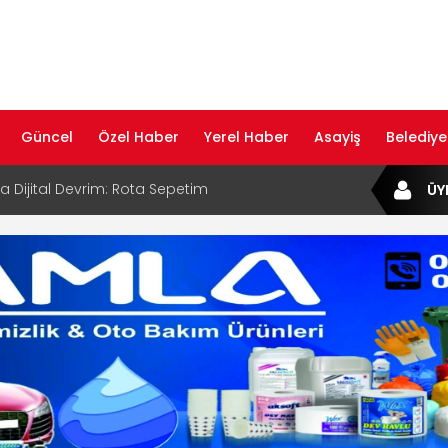
Güncel
Özel Haber
Yerel Haber
Asayiş
Belediye
ta Dijital Devrim: Rota Sepetim
ÜY
B Bölge Müdürü Makam Koltuğunu
ıraktı
af Rehberi ile Google ve Yapay Zeka
da Öne Çıkın
af Rehberi Hizmete Girdi
com Yayın Hayatına Başladı | Hızlı ve Akıllı
formu