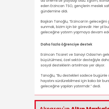
da önemli bir paydaşı oldu. Eğitim, istih
eden Erzincan TSO, gençlerin meslek sahi
gündemine aldı.
Başkan Tanoğlu, “Erzincan’ın geleceğini g
sunmak, bizim için bir görevdir. Her yıl bu
geleceğine yatırım yapmaya devam edec
Daha fazla öğrenciye destek
Erzincan Ticaret ve Sanayi Odası’nın g
büyütülmesi, özel sektör desteğiyle daha 
sosyal desteklerin artırılması yer alıyor.
Tanoğlu, “Bu destekleri sadece bugünle s
hayatını sürdürebilmesi için kalıcı bir bu
geleceğine yapılan yatırımdır.” dedi.