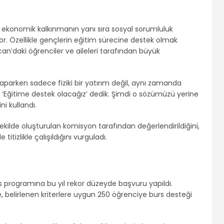
e ekonomik kalkınmanın yanı sıra sosyal sorumluluk
r. Özellikle gençlerin eğitim sürecine destek olmak
an’daki öğrenciler ve aileleri tarafından büyük
parken sadece fiziki bir yatırım değil, aynı zamanda
k. ‘Eğitime destek olacağız’ dedik. Şimdi o sözümüzü yerine
i kullandı.
kilde oluşturulan komisyon tarafından değerlendirildiğini,
titizlikle çalışıldığını vurguladı.
s programına bu yıl rekor düzeyde başvuru yapıldı.
 belirlenen kriterlere uygun 250 öğrenciye burs desteği