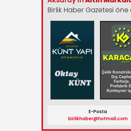
Aksaray'ın
Altın Markal
Birlik Haber Gazetesi öne 
E-Posta
birlikhaber@hotmail.com