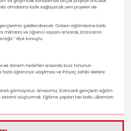
dam ve girişimcilik konularında birçok projeye öncülük
bi olmalarına katkı sağlayacak yeni projeleri de
ençlerimiz şekillendirecek. Onların eğitimlerine katkı
rs miktarını ve öğrenci sayısını artırarak, Erzincan’ın
eğiz.” diye konuştu.
elecek dönem hedefleri arasında burs fonunun
fazla öğrenciye ulaşılması ve ihtiyaç sahibi ailelere
ınırlı görmüyoruz. Amacımız, Erzincanlı gençlerin eğitim
rs sistemi oluşturmak. Eğitime yapılan her katkı, ülkemizin