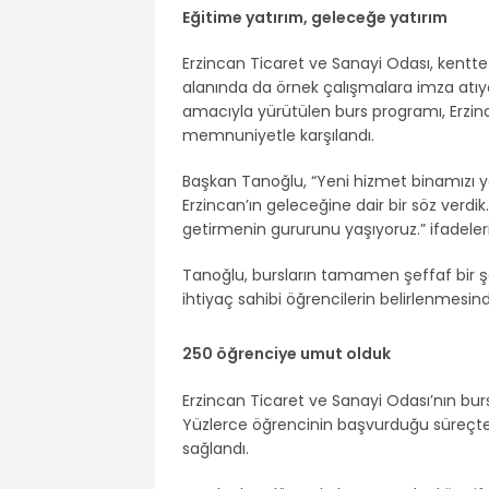
Eğitime yatırım, geleceğe yatırım
Erzincan Ticaret ve Sanayi Odası, kentt
alanında da örnek çalışmalara imza atıyo
amacıyla yürütülen burs programı, Erzinc
memnuniyetle karşılandı.
Başkan Tanoğlu, “Yeni hizmet binamızı ya
Erzincan’ın geleceğine dair bir söz verdi
getirmenin gururunu yaşıyoruz.” ifadelerin
Tanoğlu, bursların tamamen şeffaf bir şe
ihtiyaç sahibi öğrencilerin belirlenmesinde 
250 öğrenciye umut olduk
Erzincan Ticaret ve Sanayi Odası’nın bur
Yüzlerce öğrencinin başvurduğu süreçte,
sağlandı.