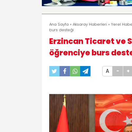
Ana Sayfa
»
Aksaray Haberleri
»
Yerel Habe
burs desteği
Erzincan Ticaret ve
öğrenciye burs dest
A
-
+