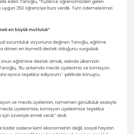
 ifade eden Tanoğlu, “Yüzlerce öğrencimizden gelen
ere uygun 250 öğrenciye burs verdik. Tüm ödemelerimizi
mek en büyük mutluluk”
syal sorumluluk vizyonuna değinen Tanoğlu, eğitime
a dönen en kıymetli destek olduğunu vurguladı.
, onun eğitimine destek olmak, aslında ülkemizin
en Tanoğlu, “Bu anlamda meclis üyelerimiz ve komisyon
nlara ayrıca teşekkür ediyorum.” şeklinde konuştu.
syon ve meclis üyelerinin, tamamen gönüllülük esasıyla
tüm meclis üyelerimize, komisyon üyelerimize teşekkür
i için özveriyle emek verdi.” dedi.
e kadar sadece kent ekonomisinin değil, sosyal hayatın