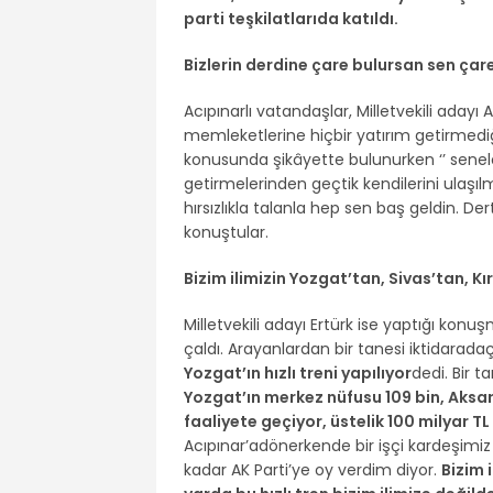
parti teşkilatlarıda katıldı.
Bizlerin derdine çare bulursan sen çar
Acıpınarlı vatandaşlar, Milletvekili adayı 
memleketlerine hiçbir yatırım getirmediğ
konusunda şikâyette bulunurken ‘’ seneler
getirmelerinden geçtik kendilerini ulaşı
hırsızlıkla talanla hep sen baş geldin. De
konuştular.
Bizim ilimizin Yozgat’tan, Sivas’tan, Kı
Milletvekili adayı Ertürk ise yaptığı kon
çaldı. Arayanlardan bir tanesi iktidaradaç
Yozgat’ın hızlı treni yapılıyor
dedi. Bir t
Yozgat’ın merkez nüfusu 109 bin, Aksar
faaliyete geçiyor, üstelik 100 milyar T
Acıpınar’adönerkende bir işçi kardeşimiz
kadar AK Parti’ye oy verdim diyor.
Bizim 