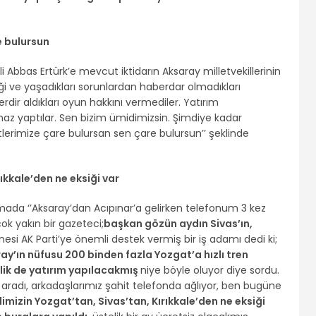
e bulursun
Ali Abbas Ertürk’e mevcut iktidarın Aksaray milletvekillerinin
i ve yaşadıkları sorunlardan haberdar olmadıkları
dir aldıkları oyun hakkını vermediler. Yatırım
lmaz yaptılar. Sen bizim ümidimizsin. Şimdiye kadar
rtlerimize çare bulursan sen çare bulursun’’ şeklinde
rıkkale’den ne eksiği var
uşmada ‘’Aksaray’dan Acıpınar’a gelirken telefonum 3 kez
ok yakın bir gazeteci;
başkan gözün aydın Sivas’ın,
anesi AK Parti’ye önemli destek vermiş bir iş adamı dedi ki;
ay’ın nüfusu 200 binden fazla Yozgat’a hızlı tren
L lik de yatırım yapılacakmış
niye böyle oluyor diye sordu.
 aradı, arkadaşlarımız şahit telefonda ağlıyor, ben bugüne
ilimizin Yozgat’tan, Sivas’tan, Kırıkkale’den ne eksiği