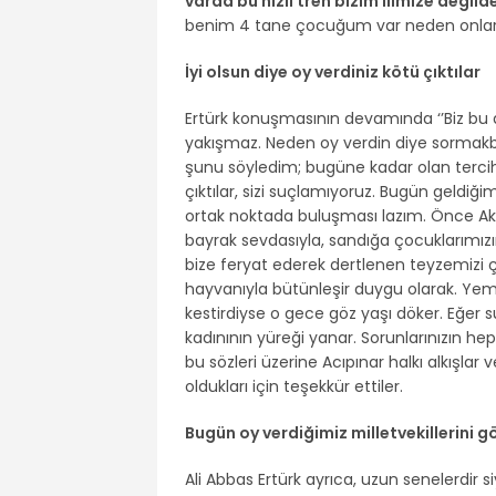
varda bu hızlı tren bizim ilimize değild
benim 4 tane çocuğum var neden onlar 
İyi olsun diye oy verdiniz kötü çıktılar
Ertürk konuşmasının devamında ‘’Biz bu 
yakışmaz. Neden oy verdin diye sormakbi
şunu söyledim; bugüne kadar olan tercihi
çıktılar, sizi suçlamıyoruz. Bugün geldiğimi
ortak noktada buluşması lazım. Önce Aks
bayrak sevdasıyla, sandığa çocuklarımı
bize feryat ederek dertlenen teyzemizi ço
hayvanıyla bütünleşir duygu olarak. Yem
kestirdiyse o gece göz yaşı döker. Eğer 
kadınının yüreği yanar. Sorunlarınızın heps
bu sözleri üzerine Acıpınar halkı alkışlar 
oldukları için teşekkür ettiler.
Bugün oy verdiğimiz milletvekillerini
Ali Abbas Ertürk ayrıca, uzun senelerdir siy