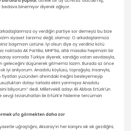
e buralara yapıldı
, üstelik bir ay ücretsiz olacakmış,
bedava binemiyor diyerek ağlıyor.
arkadaşlarımıza oy verdiğin partiye sor demeyiz bu bize
zim siyaset tarzımız değil, olamaz. O arkadaşlarımıza
niz başımızın üstüne. İyi olsun diye oy verdiniz kötü
z noktada AK Partilisi, MHP’lisi, altılı masalısı hepimizin bir
aray sonrada Türkiye diyerek, sandığa vatan sevdasıyla,
zın geleceğini düşünerek gitmemiz lazım. Burada az önce
k iyi anlıyorum. Anadolu köylüsü, toprağıyla, insanıyla,
 fiyatları yüzünden ahırındaki ineğini besleyemeyip
susuzluktan dolayı tarlada ekini yanmışsa Anadolu
ini biliyorum’’ dedi. Milletvekili adayı Ali Abbas Ertürk’ün
ve sevgi tezaruhatları ile Ertürk’e hislerine tercüman
 görmek ufo görmekten daha zor
asetle uğraştığını, Aksaray’ın her karışını sık sık gezdiğini,