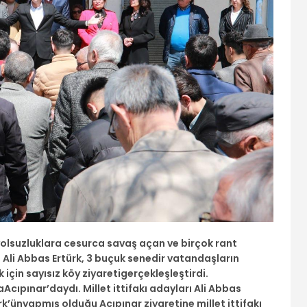
 yolsuzluklara cesurca savaş açan ve birçok rant
ı Ali Abbas Ertürk, 3 buçuk senedir vatandaşların
için sayısız köy ziyaretigerçekleşleştirdi.
ıpınar’daydı. Millet ittifakı adayları Ali Abbas
rk’ünyapmış olduğu Acıpınar ziyaretine millet ittifakı