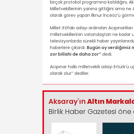
birçok protokol programına katıldığını, 
Milletvekillerinin yanına gittiğini ama ne
olarak görev yapan İlknur İnceöz’ü görme
Millet ittifakı adayı ardından Acıpınarlıl
milletvekillerinin vatandaştan ne kadar 
televizyonlarda sürekli haber yayınlanırd
haberlere çıkardı.
Bugün oy verdiğimiz m
zor billahi de daha zor’’
dedi.
Acıpınar halkı milletvekili adayı Ertürk’ü u
olarak olur’’ dediler.
Aksaray'ın
Altın Markal
Birlik Haber Gazetesi öne 