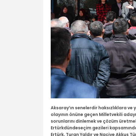
Aksaray’ın senelerdir haksızlıklara ve
olayının önüne geçen Milletvekili aday
sorunlarını dinlemek ve çözüm üretmek 
Ertürkdündeseçim gezileri kapsamındaAc
Ertürk, Turan Yaldır ve Naciye Akkuş Tü