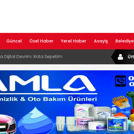
Güncel
Özel Haber
Yerel Haber
Asayiş
Belediye
ta Dijital Devrim: Rota Sepetim
ÜY
B Bölge Müdürü Makam Koltuğunu
ıraktı
af Rehberi ile Google ve Yapay Zeka
da Öne Çıkın
af Rehberi Hizmete Girdi
com Yayın Hayatına Başladı | Hızlı ve Akıllı
formu