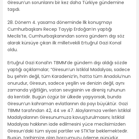
Giresun’un sorunlarını bir kez daha Türkiye gündemine
taşıdı.
28. Dönem 4. yasama döneminde İlk konuşmayı
Cumhurbaşkanı Recep Tayyip Erdoğan’ın yaptığı
Meclis’te, Cumhurbaşkanından sonra gündem dışı söz
alarak kürsüye çıkan ilk milletvekili Ertuğrul Gazi Konal
oldu.
Ertuğrul Gazi Konal’ın TBMM’de gündem dışı aldığı sözde
yaptığı açıklamalar; “Giresun’un İstiklal Madalyası, sadece
bu şehrin değil, tüm Karadeniz’in, hatta tüm Anadolu’nun
onurudur, Giresun, sadece yeşilin ve denizin değil, aynı
zamanda yiğitliğin, vatan sevgisinin ve direniş ruhunun
da kentidir. Bugün özgür bir ülkede yaşıyorsak, bunda
Giresun’un kahraman evlatlarının da payı büyüktür. Gazi
TBMM tarafından 42, 44 ve 47. Alaylarımıza verilen İstiklal
Madalyalarının Giresunumuza kavuşturulmasını; İstiklal
Madalyası hakkının iade edilmesini yüce meclisimizden
Giresun’daki tüm siyasi partiler ve STK’lar beklemektedir.
Bugün, tarihimize olan borcumuzu ödeme günüdür.