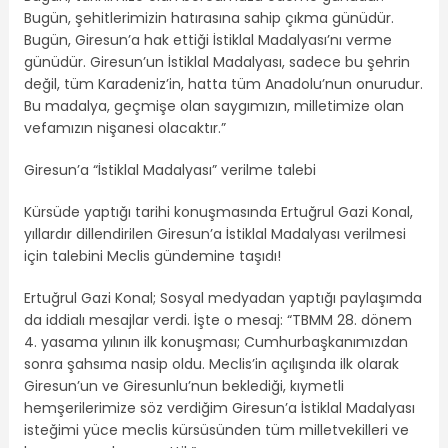
Bugün, şehitlerimizin hatırasına sahip çıkma günüdür.
Bugün, Giresun’a hak ettiği İstiklal Madalyası’nı verme
günüdür. Giresun’un İstiklal Madalyası, sadece bu şehrin
değil, tüm Karadeniz’in, hatta tüm Anadolu’nun onurudur.
Bu madalya, geçmişe olan saygımızın, milletimize olan
vefamızın nişanesi olacaktır.”
Giresun’a “İstiklal Madalyası” verilme talebi
Kürsüde yaptığı tarihi konuşmasında Ertuğrul Gazi Konal,
yıllardır dillendirilen Giresun’a İstiklal Madalyası verilmesi
için talebini Meclis gündemine taşıdı!
Ertuğrul Gazi Konal; Sosyal medyadan yaptığı paylaşımda
da iddialı mesajlar verdi. İşte o mesaj: “TBMM 28. dönem
4. yasama yılının ilk konuşması; Cumhurbaşkanımızdan
sonra şahsıma nasip oldu. Meclis’in açılışında ilk olarak
Giresun’un ve Giresunlu’nun beklediği, kıymetli
hemşerilerimize söz verdiğim Giresun’a İstiklal Madalyası
isteğimi yüce meclis kürsüsünden tüm milletvekilleri ve