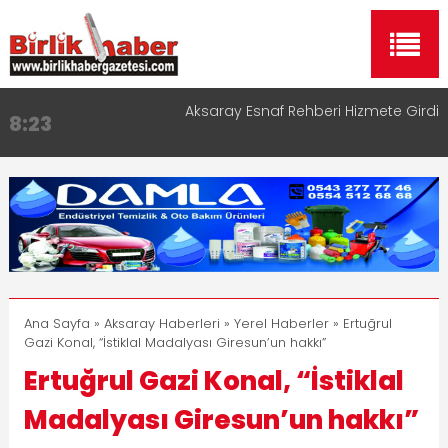
Aksaray Esnaf Rehberi Hizmete Girdi
8:23
Birlikhaber.com Yayın Hayatına Başladı | Hızlı ve
11:30
Akıllı Haber Platformu
Taşımacılıkta Dijital Devrim: Rota Sepetim
13:33
Aksaray OSB Bölge Müdürü Makam Koltuğunu
17:15
Çocuklara Bıraktı
Aksaray Esnaf Rehberi ile Google ve Yapay Zeka
16:00
Aramalarında Öne Çıkın
Ana Sayfa
»
Aksaray Haberleri
»
Yerel Haberler
» Ertuğrul
Gazi Konal, “İstiklal Madalyası Giresun’un hakkı”
Ertuğrul Gazi Konal, “İstiklal
Madalyası Giresun’un hakkı”