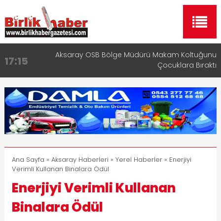
Aksaray OSB Bölge Müdürü Makam Koltuğunu
17:15
Çocuklara Bıraktı
Aksaray Esnaf Rehberi ile Google ve Yapay Zeka
16:00
Aramalarında Öne Çıkın
Aksaray Esnaf Rehberi Hizmete Girdi
8:23
Birlikhaber.com Yayın Hayatına Başladı | Hızlı ve
11:30
Akıllı Haber Platformu
Taşımacılıkta Dijital Devrim: Rota Sepetim
13:33
Ana Sayfa
»
Aksaray Haberleri
»
Yerel Haberler
» Enerjiyi
Verimli Kullanan Binalara Ödül
Enerjiyi Verimli Kullanan
Binalara Ödül