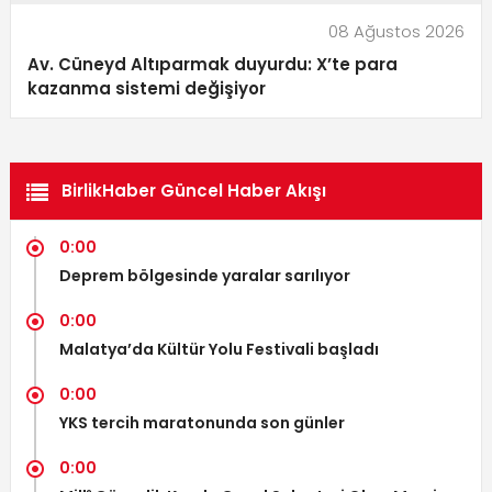
08 Ağustos 2026
Av. Cüneyd Altıparmak duyurdu: X’te para
kazanma sistemi değişiyor
BirlikHaber Güncel Haber Akışı
0:00
Deprem bölgesinde yaralar sarılıyor
0:00
Malatya’da Kültür Yolu Festivali başladı
0:00
YKS tercih maratonunda son günler
0:00