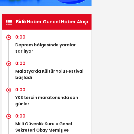
BirlikHaber Güncel Haber Akışı
0:00
Deprem bölgesinde yaralar
sarılıyor
0:00
Malatya’da Kültür Yolu Festivali
başladı
0:00
YKS tercih maratonunda son
günler
0:00
Millî Güvenlik Kurulu Genel
Sekreteri Okay Memiş ve