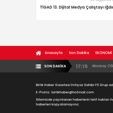
TİGAD 13. Dijital Medya Çalıştayı Iğdı
Anasayfa
Son Dakika
EKONOMİ
16:00
Aksaray Esn
SON DAKİKA
Yazarlar
Diğer
Aramaların
8:23
Aksaray Esn
Birlik Haber Gazetesi İmtiyaz Sahibi YS Grup 
11:30
Birlikhaber.
E-Posta : birlikhaber@hotmail.com
Haber Plat
Sitemizde yayınlanan haberlerin telif hakları h
13:33
Taşımacılık
haberleri kopyalamayınız.