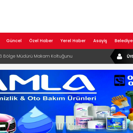
Güncel
Özel Haber
Yerel Haber
Asayiş
Belediye
af Rehberi ile Google ve Yapay Zeka
ÜY
da Öne Çıkın
af Rehberi Hizmete Girdi
com Yayın Hayatına Başladı | Hızlı ve Akıllı
formu
ta Dijital Devrim: Rota Sepetim
B Bölge Müdürü Makam Koltuğunu
ıraktı