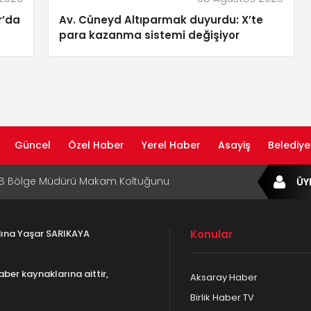
r’da
Av. Cüneyd Altıparmak duyurdu: X’te
para kazanma sistemi değişiyor
Güncel
Özel Haber
Yerel Haber
Asayiş
Belediye
af Rehberi ile Google ve Yapay Zeka
ÜY
da Öne Çıkın
af Rehberi Hizmete Girdi
adına Yaşar SARIKAYA
Konular
com Yayın Hayatına Başladı | Hızlı ve Akıllı
formu
aber kaynaklarına aittir,
Aksaray Haber
ta Dijital Devrim: Rota Sepetim
Birlik Haber TV