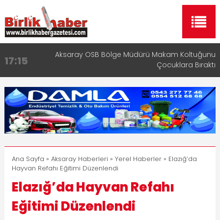
Aksaray OSB Bölge Müdürü Makam Koltuğunu
17:15
Çocuklara Bıraktı
Aksaray Esnaf Rehberi ile Google ve Yapay Zeka
16:00
Aramalarında Öne Çıkın
Aksaray Esnaf Rehberi Hizmete Girdi
8:23
Birlikhaber.com Yayın Hayatına Başladı | Hızlı ve
11:30
Akıllı Haber Platformu
Taşımacılıkta Dijital Devrim: Rota Sepetim
13:33
Ana Sayfa
»
Aksaray Haberleri
»
Yerel Haberler
» Elazığ’da
Hayvan Refahı Eğitimi Düzenlendi
Elazığ’da Hayvan Refahı
Eğitimi Düzenlendi