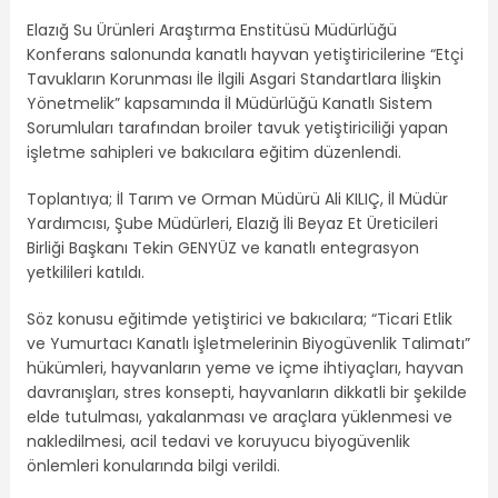
Elazığ Su Ürünleri Araştırma Enstitüsü Müdürlüğü
Konferans salonunda kanatlı hayvan yetiştiricilerine “Etçi
Tavukların Korunması İle İlgili Asgari Standartlara İlişkin
Yönetmelik” kapsamında İl Müdürlüğü Kanatlı Sistem
Sorumluları tarafından broiler tavuk yetiştiriciliği yapan
işletme sahipleri ve bakıcılara eğitim düzenlendi.
Toplantıya; İl Tarım ve Orman Müdürü Ali KILIÇ, İl Müdür
Yardımcısı, Şube Müdürleri, Elazığ İli Beyaz Et Üreticileri
Birliği Başkanı Tekin GENYÜZ ve kanatlı entegrasyon
yetkilileri katıldı.
Söz konusu eğitimde yetiştirici ve bakıcılara; “Ticari Etlik
ve Yumurtacı Kanatlı İşletmelerinin Biyogüvenlik Talimatı”
hükümleri, hayvanların yeme ve içme ihtiyaçları, hayvan
davranışları, stres konsepti, hayvanların dikkatli bir şekilde
elde tutulması, yakalanması ve araçlara yüklenmesi ve
nakledilmesi, acil tedavi ve koruyucu biyogüvenlik
önlemleri konularında bilgi verildi.