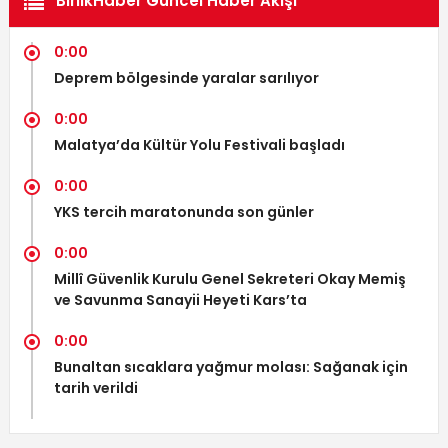
BirlikHaber Güncel Haber Akışı
0:00
Deprem bölgesinde yaralar sarılıyor
0:00
Malatya’da Kültür Yolu Festivali başladı
0:00
YKS tercih maratonunda son günler
0:00
Millî Güvenlik Kurulu Genel Sekreteri Okay Memiş
ve Savunma Sanayii Heyeti Kars’ta
0:00
Bunaltan sıcaklara yağmur molası: Sağanak için
tarih verildi