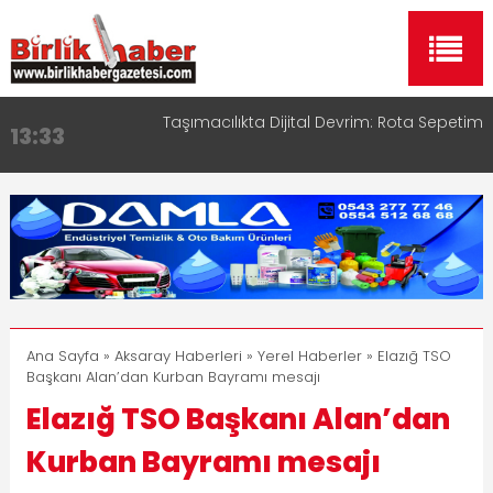
Taşımacılıkta Dijital Devrim: Rota Sepetim
13:33
Aksaray OSB Bölge Müdürü Makam Koltuğunu
17:15
Çocuklara Bıraktı
Aksaray Esnaf Rehberi ile Google ve Yapay Zeka
16:00
Aramalarında Öne Çıkın
Aksaray Esnaf Rehberi Hizmete Girdi
8:23
Birlikhaber.com Yayın Hayatına Başladı | Hızlı ve
11:30
Akıllı Haber Platformu
Ana Sayfa
»
Aksaray Haberleri
»
Yerel Haberler
» Elazığ TSO
Başkanı Alan’dan Kurban Bayramı mesajı
Elazığ TSO Başkanı Alan’dan
Kurban Bayramı mesajı