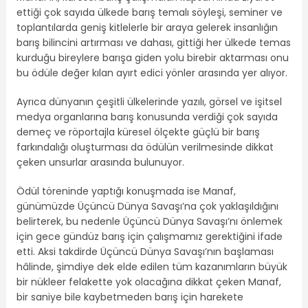
ettiği çok sayıda ülkede barış temalı söyleşi, seminer ve
toplantılarda geniş kitlelerle bir araya gelerek insanlığın
barış bilincini artırması ve dahası, gittiği her ülkede temas
kurduğu bireylere barışa giden yolu birebir aktarması onu
bu ödüle değer kılan ayırt edici yönler arasında yer alıyor.
Ayrıca dünyanın çeşitli ülkelerinde yazılı, görsel ve işitsel
medya organlarına barış konusunda verdiği çok sayıda
demeç ve röportajla küresel ölçekte güçlü bir barış
farkındalığı oluşturması da ödülün verilmesinde dikkat
çeken unsurlar arasında bulunuyor.
Ödül töreninde yaptığı konuşmada ise Manaf,
günümüzde Üçüncü Dünya Savaşı’na çok yaklaşıldığını
belirterek, bu nedenle Üçüncü Dünya Savaşı’nı önlemek
için gece gündüz barış için çalışmamız gerektiğini ifade
etti. Aksi takdirde Üçüncü Dünya Savaşı’nın başlaması
hâlinde, şimdiye dek elde edilen tüm kazanımların büyük
bir nükleer felakette yok olacağına dikkat çeken Manaf,
bir saniye bile kaybetmeden barış için harekete