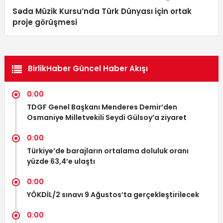
Səda Müzik Kursu’nda Türk Dünyası için ortak
proje görüşmesi
BirlikHaber Güncel Haber Akışı
0:00
TDGF Genel Başkanı Menderes Demir’den
Osmaniye Milletvekili Seydi Gülsoy’a ziyaret
0:00
Türkiye’de barajların ortalama doluluk oranı
yüzde 63,4’e ulaştı
0:00
YÖKDİL/2 sınavı 9 Ağustos’ta gerçekleştirilecek
0:00