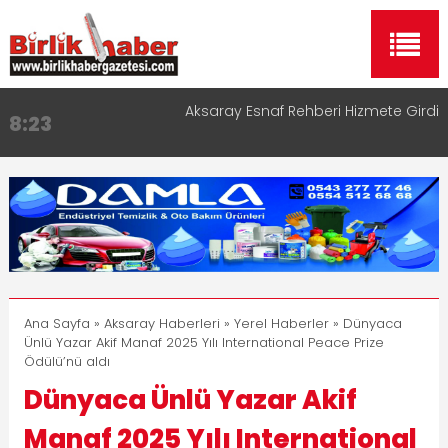
Aksaray Esnaf Rehberi Hizmete Girdi
8:23
Birlikhaber.com Yayın Hayatına Başladı | Hızlı ve
11:30
Akıllı Haber Platformu
Taşımacılıkta Dijital Devrim: Rota Sepetim
13:33
Aksaray OSB Bölge Müdürü Makam Koltuğunu
17:15
Çocuklara Bıraktı
Aksaray Esnaf Rehberi ile Google ve Yapay Zeka
16:00
Aramalarında Öne Çıkın
Ana Sayfa
»
Aksaray Haberleri
»
Yerel Haberler
» Dünyaca
Ünlü Yazar Akif Manaf 2025 Yılı International Peace Prize
Ödülü’nü aldı
Dünyaca Ünlü Yazar Akif
Manaf 2025 Yılı International