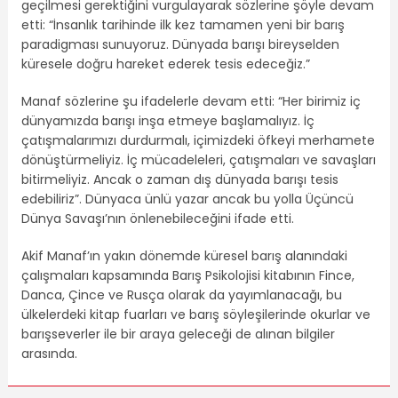
geçilmesi gerektiğini vurgulayarak sözlerine şöyle devam
etti: “İnsanlık tarihinde ilk kez tamamen yeni bir barış
paradigması sunuyoruz. Dünyada barışı bireyselden
küresele doğru hareket ederek tesis edeceğiz.”
Manaf sözlerine şu ifadelerle devam etti: “Her birimiz iç
dünyamızda barışı inşa etmeye başlamalıyız. İç
çatışmalarımızı durdurmalı, içimizdeki öfkeyi merhamete
dönüştürmeliyiz. İç mücadeleleri, çatışmaları ve savaşları
bitirmeliyiz. Ancak o zaman dış dünyada barışı tesis
edebiliriz”. Dünyaca ünlü yazar ancak bu yolla Üçüncü
Dünya Savaşı’nın önlenebileceğini ifade etti.
Akif Manaf’ın yakın dönemde küresel barış alanındaki
çalışmaları kapsamında Barış Psikolojisi kitabının Fince,
Danca, Çince ve Rusça olarak da yayımlanacağı, bu
ülkelerdeki kitap fuarları ve barış söyleşilerinde okurlar ve
barışseverler ile bir araya geleceği de alınan bilgiler
arasında.