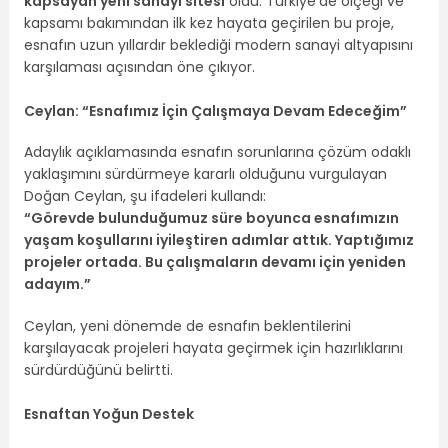
kapsayan yeni sanayi sitesi
oldu. Türkiye’de ölçeği ve
kapsamı bakımından ilk kez hayata geçirilen bu proje,
esnafın uzun yıllardır beklediği modern sanayi altyapısını
karşılaması açısından öne çıkıyor.
Ceylan: “Esnafımız İçin Çalışmaya Devam Edeceğim”
Adaylık açıklamasında esnafın sorunlarına çözüm odaklı
yaklaşımını sürdürmeye kararlı olduğunu vurgulayan
Doğan Ceylan, şu ifadeleri kullandı:
“Görevde bulunduğumuz süre boyunca esnafımızın
yaşam koşullarını iyileştiren adımlar attık. Yaptığımız
projeler ortada. Bu çalışmaların devamı için yeniden
adayım.”
Ceylan, yeni dönemde de esnafın beklentilerini
karşılayacak projeleri hayata geçirmek için hazırlıklarını
sürdürdüğünü belirtti.
Esnaftan Yoğun Destek