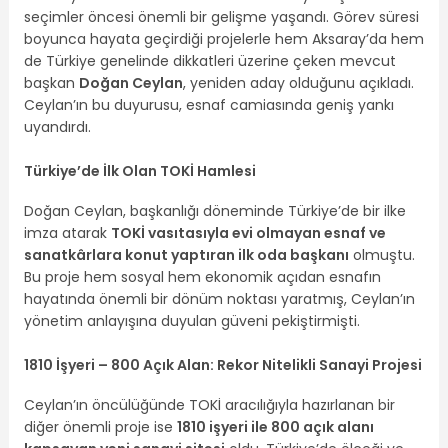
seçimler öncesi önemli bir gelişme yaşandı. Görev süresi
boyunca hayata geçirdiği projelerle hem Aksaray’da hem
de Türkiye genelinde dikkatleri üzerine çeken mevcut
başkan
Doğan Ceylan
, yeniden aday olduğunu açıkladı.
Ceylan’ın bu duyurusu, esnaf camiasında geniş yankı
uyandırdı.
Türkiye’de İlk Olan TOKİ Hamlesi
Doğan Ceylan, başkanlığı döneminde Türkiye’de bir ilke
imza atarak
TOKİ vasıtasıyla evi olmayan esnaf ve
sanatkârlara konut yaptıran ilk oda başkanı
olmuştu.
Bu proje hem sosyal hem ekonomik açıdan esnafın
hayatında önemli bir dönüm noktası yaratmış, Ceylan’ın
yönetim anlayışına duyulan güveni pekiştirmişti.
1810 İşyeri – 800 Açık Alan: Rekor Nitelikli Sanayi Projesi
Ceylan’ın öncülüğünde TOKİ aracılığıyla hazırlanan bir
diğer önemli proje ise
1810 işyeri ile 800 açık alanı