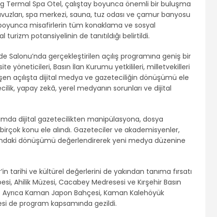
ig Termal Spa Otel, çalıştay boyunca önemli bir buluşma
 havuzları, spa merkezi, sauna, tuz odası ve çamur banyosu
 boyunca misafirlerin tüm konaklama ve sosyal
al turizm potansiyelinin de tanıtıldığı belirtildi.
ade Salonu’nda gerçekleştirilen açılış programına geniş bir
ite yöneticileri, Basın İlan Kurumu yetkilileri, milletvekilleri
kleşen açılışta dijital medya ve gazeteciliğin dönüşümü ele
cilik, yapay zekâ, yerel medyanın sorunları ve dijital
amda dijital gazetecilikten manipülasyona, dosya
 birçok konu ele alındı. Gazeteciler ve akademisyenler,
sındaki dönüşümü değerlendirerek yeni medya düzenine
in tarihi ve kültürel değerlerini de yakından tanıma fırsatı
besi, Ahilik Müzesi, Cacabey Medresesi ve Kırşehir Basın
ldi. Ayrıca Kaman Japon Bahçesi, Kaman Kalehöyük
gesi de program kapsamında gezildi.