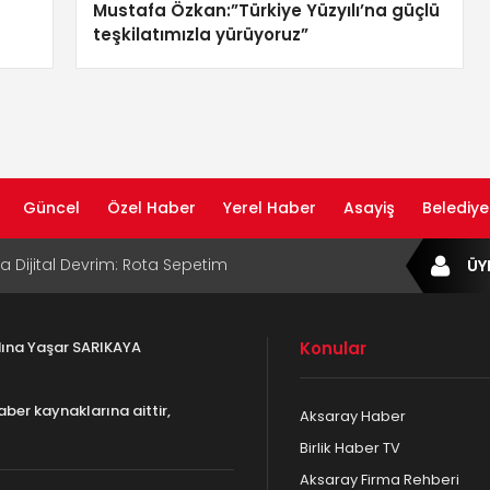
Mustafa Özkan:”Türkiye Yüzyılı’na güçlü
teşkilatımızla yürüyoruz”
Güncel
Özel Haber
Yerel Haber
Asayiş
Belediye
ta Dijital Devrim: Rota Sepetim
ÜY
B Bölge Müdürü Makam Koltuğunu
ıraktı
adına Yaşar SARIKAYA
Konular
af Rehberi ile Google ve Yapay Zeka
da Öne Çıkın
aber kaynaklarına aittir,
Aksaray Haber
af Rehberi Hizmete Girdi
Birlik Haber TV
Aksaray Firma Rehberi
com Yayın Hayatına Başladı | Hızlı ve Akıllı