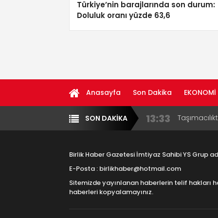
Türkiye’nin barajlarında son durum:
Doluluk oranı yüzde 63,6
Anasayfa
Son Dakika
EKONOMİ
13:33
Taşımacılık
SON DAKİKA
Yazarlar
Diğer
17:15
Aksaray OS
Çocuklara B
Birlik Haber Gazetesi İmtiyaz Sahibi YS Grup 
16:00
Aksaray Esn
E-Posta : birlikhaber@hotmail.com
Aramaların
Sitemizde yayınlanan haberlerin telif hakları h
8:23
Aksaray Esn
haberleri kopyalamayınız.
11:30
Birlikhaber.