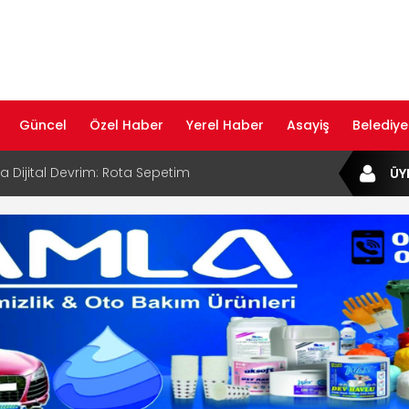
Güncel
Özel Haber
Yerel Haber
Asayiş
Belediye
ta Dijital Devrim: Rota Sepetim
ÜY
B Bölge Müdürü Makam Koltuğunu
ıraktı
af Rehberi ile Google ve Yapay Zeka
da Öne Çıkın
af Rehberi Hizmete Girdi
com Yayın Hayatına Başladı | Hızlı ve Akıllı
formu