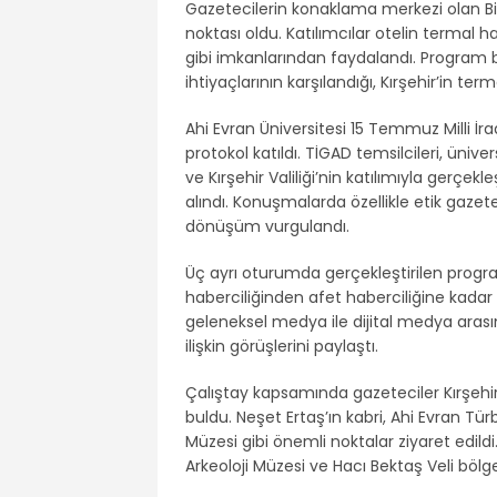
Gazetecilerin konaklama merkezi olan B
noktası oldu. Katılımcılar otelin termal
gibi imkanlarından faydalandı. Program
ihtiyaçlarının karşılandığı, Kırşehir’in term
Ahi Evran Üniversitesi 15 Temmuz Milli İr
protokol katıldı. TİGAD temsilcileri, ünivers
ve Kırşehir Valiliği’nin katılımıyla gerçe
alındı. Konuşmalarda özellikle etik gazete
dönüşüm vurgulandı.
Üç ayrı oturumda gerçekleştirilen progr
haberciliğinden afet haberciliğine kadar
geleneksel medya ile dijital medya ara
ilişkin görüşlerini paylaştı.
Çalıştay kapsamında gazeteciler Kırşehir’
buldu. Neşet Ertaş’ın kabri, Ahi Evran Tür
Müzesi gibi önemli noktalar ziyaret edi
Arkeoloji Müzesi ve Hacı Bektaş Veli böl