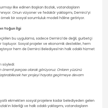
urmayı ilke edinen Başkan Bozlak, vatandaşların
nınıyor. Onun vizyoner ve fedakâr yaklaşımı, Demirci’yi
örnek bir sosyal sorumluluk modeli hâline getiriyor.
n Yoğun İlgi
çirilen bu uygulama, sadece Demirci’de değil, gurbetçi
r topluyor. Sosyal projeler ve ekonomik destekler, hem
aştırıyor hem de Demirci Belediyesi’nin halk odaklı hizmet
 söyledi:
n önemli parçası olarak görüyoruz. Onların yüzünü
ylaştırabilecek her projeyi hayata geçirmeye devam
n fiyatlı ekmekten sosyal projelere kadar belediyeden gelen
lak’ın liderliği ve halk odaklı yaklaşımı, vatandaşların