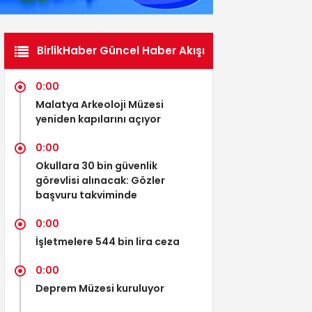
BirlikHaber Güncel Haber Akışı
0:00
Malatya Arkeoloji Müzesi
yeniden kapılarını açıyor
0:00
Okullara 30 bin güvenlik
görevlisi alınacak: Gözler
başvuru takviminde
0:00
İşletmelere 544 bin lira ceza
0:00
Deprem Müzesi kuruluyor