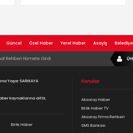
Güncel
Özel Haber
Yerel Haber
Asayiş
Belediye
af Rehberi Hizmete Girdi
ÜY
com Yayın Hayatına Başladı | Hızlı ve Akıllı
formu
ta Dijital Devrim: Rota Sepetim
adına Yaşar SARIKAYA
Konular
B Bölge Müdürü Makam Koltuğunu
ıraktı
aber kaynaklarına aittir,
Aksaray Haber
af Rehberi ile Google ve Yapay Zeka
Birlik Haber TV
da Öne Çıkın
Aksaray Firma Rehberi
Birlik Haber
SMS Bankası