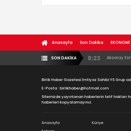
Anasayfa
Son Dakika
EKONOMİ
8:23
Aksaray Esn
11:30
SON DAKİKA
Birlikhaber.
Yazarlar
Diğer
Haber Plat
13:33
Taşımacılık
Birlik Haber Gazetesi İmtiyaz Sahibi YS Grup 
17:15
Aksaray OS
E-Posta : birlikhaber@hotmail.com
Çocuklara B
Sitemizde yayınlanan haberlerin telif hakları h
16:00
Aksaray Esn
haberleri kopyalamayınız.
Aramaların
Anasayfa
Künye