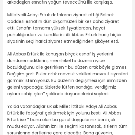
arkadaşları esnafın yoğun teveccühü ille karşılaştı.
Milletveili Adayı Ertük defalarca ziyaret ettiği Bölcek
Caddesi esnafını dün akşamüzeri bir kez daha ziyaret
etti. Esnafın tamamı yüksek fşyatlardan, hayat
pahalılığından ve kendilerini Ali Abbas Ertürk hariç hiçbir
siyasinin seçi harici ziyaret etmediğinden şikâyet etti.
Ali Abbas Ertürk ile konuşan birçok esnaf iş yerlerini
döndüremediklerini, memlekette düzenin iyice
bozulduğunu dile getirirken ‘’ bu düzen artık böyle gitmez.
Değişim şart. Bizler artık mevcut vekilleri mevcut siyasileri
görmek istemiyoruz. Bu düzenin değişmesi için elimizden
geleni yapacağız. Sizlerde lütfen sandığa, verdiğimiz
oylara sahip çıkın’’ şeklinde düşüncelerini söyledi.
Yolda vatandaşlar sık sık Millet İttifakı Adayı Ali Abbas
Ertürk ile fotoğraf çektirmek için yolunu kesti. Ali Abbas
Ertürk ise ‘’ bana olan bu güzel duygularınız beni çok
mutlu ediyor. Allahın izni ile seçimi kazanırsak, sizlerin tüm
sorunlarına dertlerine çare olacağız. Bana güvenin,