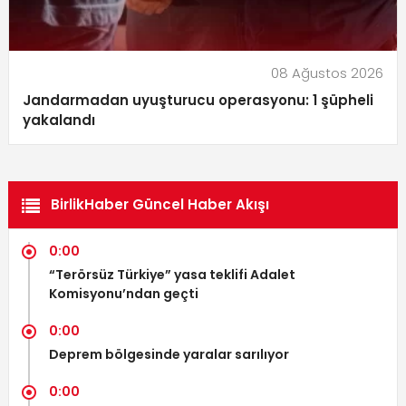
08 Ağustos 2026
Jandarmadan uyuşturucu operasyonu: 1 şüpheli
yakalandı
BirlikHaber Güncel Haber Akışı
0:00
“Terörsüz Türkiye” yasa teklifi Adalet
Komisyonu’ndan geçti
0:00
Deprem bölgesinde yaralar sarılıyor
0:00