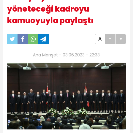
yöneteceği kadroyu
kamuoyuyla paylaştı
A
-
+
Ana Manşet - 03.06.2023 - 22:33