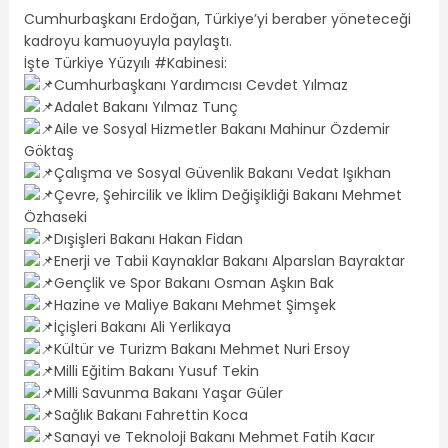
Cumhurbaşkanı Erdoğan, Türkiye’yi beraber yöneteceği
kadroyu kamuoyuyla paylaştı.
İşte Türkiye Yüzyılı #Kabinesi:
Cumhurbaşkanı Yardımcısı Cevdet Yılmaz
Adalet Bakanı Yılmaz Tunç
Aile ve Sosyal Hizmetler Bakanı Mahinur Özdemir
Göktaş
Çalışma ve Sosyal Güvenlik Bakanı Vedat Işıkhan
Çevre, Şehircilik ve İklim Değişikliği Bakanı Mehmet
Özhaseki
Dışişleri Bakanı Hakan Fidan
Enerji ve Tabii Kaynaklar Bakanı Alparslan Bayraktar
Gençlik ve Spor Bakanı Osman Aşkın Bak
Hazine ve Maliye Bakanı Mehmet Şimşek
İçişleri Bakanı Ali Yerlikaya
Kültür ve Turizm Bakanı Mehmet Nuri Ersoy
Milli Eğitim Bakanı Yusuf Tekin
Milli Savunma Bakanı Yaşar Güler
Sağlık Bakanı Fahrettin Koca
Sanayi ve Teknoloji Bakanı Mehmet Fatih Kacır