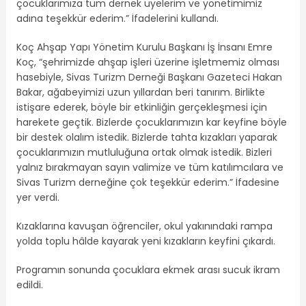
çocuklarımıza tüm dernek üyelerim ve yönetimimiz
adına teşekkür ederim.” İfadelerini kullandı.
Koç Ahşap Yapı Yönetim Kurulu Başkanı İş İnsanı Emre
Koç, “şehrimizde ahşap işleri üzerine işletmemiz olması
hasebiyle, Sivas Turizm Derneği Başkanı Gazeteci Hakan
Bakar, ağabeyimizi uzun yıllardan beri tanırım. Birlikte
istişare ederek, böyle bir etkinliğin gerçekleşmesi için
harekete geçtik. Bizlerde çocuklarımızın kar keyfine böyle
bir destek olalım istedik. Bizlerde tahta kızakları yaparak
çocuklarımızın mutluluğuna ortak olmak istedik. Bizleri
yalnız bırakmayan sayın valimize ve tüm katılımcılara ve
Sivas Turizm derneğine çok teşekkür ederim.” İfadesine
yer verdi.
Kızaklarına kavuşan öğrenciler, okul yakınındaki rampa
yolda toplu hâlde kayarak yeni kızakların keyfini çıkardı.
Programın sonunda çocuklara ekmek arası sucuk ikram
edildi.