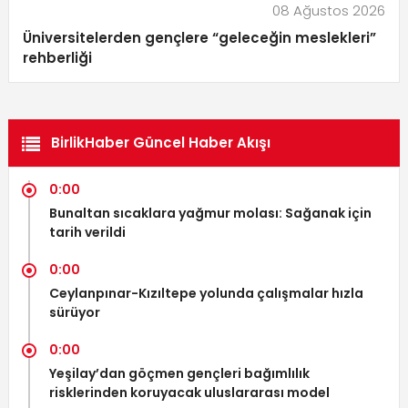
08 Ağustos 2026
Üniversitelerden gençlere “geleceğin meslekleri”
rehberliği
BirlikHaber Güncel Haber Akışı
0:00
Bunaltan sıcaklara yağmur molası: Sağanak için
tarih verildi
0:00
Ceylanpınar-Kızıltepe yolunda çalışmalar hızla
sürüyor
0:00
Yeşilay’dan göçmen gençleri bağımlılık
risklerinden koruyacak uluslararası model