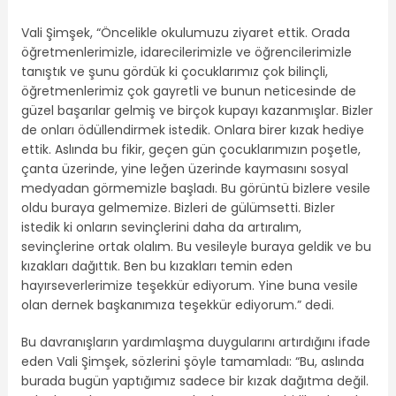
Vali Şimşek, “Öncelikle okulumuzu ziyaret ettik. Orada
öğretmenlerimizle, idarecilerimizle ve öğrencilerimizle
tanıştık ve şunu gördük ki çocuklarımız çok bilinçli,
öğretmenlerimiz çok gayretli ve bunun neticesinde de
güzel başarılar gelmiş ve birçok kupayı kazanmışlar. Bizler
de onları ödüllendirmek istedik. Onlara birer kızak hediye
ettik. Aslında bu fikir, geçen gün çocuklarımızın poşetle,
çanta üzerinde, yine leğen üzerinde kaymasını sosyal
medyadan görmemizle başladı. Bu görüntü bizlere vesile
oldu buraya gelmemize. Bizleri de gülümsetti. Bizler
istedik ki onların sevinçlerini daha da artıralım,
sevinçlerine ortak olalım. Bu vesileyle buraya geldik ve bu
kızakları dağıttık. Ben bu kızakları temin eden
hayırseverlerimize teşekkür ediyorum. Yine buna vesile
olan dernek başkanımıza teşekkür ediyorum.” dedi.
Bu davranışların yardımlaşma duygularını artırdığını ifade
eden Vali Şimşek, sözlerini şöyle tamamladı: “Bu, aslında
burada bugün yaptığımız sadece bir kızak dağıtma değil.