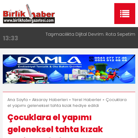
Aksaray OSB Bölge Müdürü Makam Koltuğunu
17:15
Çocuklara Bıraktı
Aksaray Esnaf Rehberi ile Google ve Yapay Zeka
16:00
Aramalarında Öne Çıkın
Aksaray Esnaf Rehberi Hizmete Girdi
8:23
Birlikhaber.com Yayın Hayatına Başladı | Hızlı ve
11:30
Akıllı Haber Platformu
Taşımacılıkta Dijital Devrim: Rota Sepetim
13:33
Ana Sayfa
»
Aksaray Haberleri
»
Yerel Haberler
» Çocuklara
el yapımı geleneksel tahta kızak hediye edildi
Çocuklara el yapımı
geleneksel tahta kızak