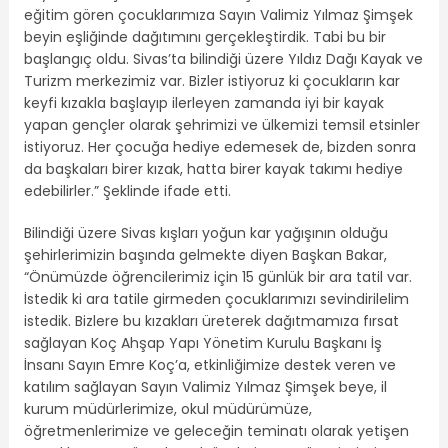
eğitim gören çocuklarımıza Sayın Valimiz Yılmaz Şimşek
beyin eşliğinde dağıtımını gerçekleştirdik. Tabi bu bir
başlangıç oldu. Sivas’ta bilindiği üzere Yıldız Dağı Kayak ve
Turizm merkezimiz var. Bizler istiyoruz ki çocukların kar
keyfi kızakla başlayıp ilerleyen zamanda iyi bir kayak
yapan gençler olarak şehrimizi ve ülkemizi temsil etsinler
istiyoruz. Her çocuğa hediye edemesek de, bizden sonra
da başkaları birer kızak, hatta birer kayak takımı hediye
edebilirler.” Şeklinde ifade etti.
Bilindiği üzere Sivas kışları yoğun kar yağışının olduğu
şehirlerimizin başında gelmekte diyen Başkan Bakar,
“Önümüzde öğrencilerimiz için 15 günlük bir ara tatil var.
İstedik ki ara tatile girmeden çocuklarımızı sevindirilelim
istedik. Bizlere bu kızakları üreterek dağıtmamıza fırsat
sağlayan Koç Ahşap Yapı Yönetim Kurulu Başkanı İş
İnsanı Sayın Emre Koç’a, etkinliğimize destek veren ve
katılım sağlayan Sayın Valimiz Yılmaz Şimşek beye, il
kurum müdürlerimize, okul müdürümüze,
öğretmenlerimize ve geleceğin teminatı olarak yetişen