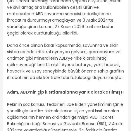
Çin Ticaret Bakanlığı tarafından yapılan duyuruda, askeri
ve sivil amaçlarla kullanılabilen çeşitli ürün ve
materyallerin ABD savunma sanayisi tedarikçilerine
ihracatını durdurmayı amaçlayan ve 3 Aralık 2024’te
yürürlüğe giren kararın, 27 Kasım 2026 tarihine kadar
geçici olarak durdurulduğu bildirildi.
Daha önce alınan karar kapsamında, savunma ve silah
sistemlerinde kritik rol oynayan galyum, germanyum ve
antimon gibi minerallerin ABD’ye “ilke olarak ihraç
edilmeyeceği” belirtilmişti. Ayrıca batarya, yakıt hücresi,
havacılık ve uzay sanayisinde büyük öneme sahip grafitin
ihracatının da sıkı kontrole tabi tutulacağı duyurulmuştu.
Adım, ABD’nin çip kısıtlamalarına yanıt olarak atılmıştı
Pekin’in söz konusu tedbirleri, Joe Biden yönetiminin Çin’e
yönelik çip üretim teknolojilerine ilişkin yeni kısıtlamaları
açıklamasının hemen ardından gelmişti. ABD Ticaret
Bakanlığı’na bağlı Sanayi ve Güvenlik Bürosu (BIS), 2 Aralık
2024’te yayımladığı düzenlemeyle, 24 farklı çip üretim