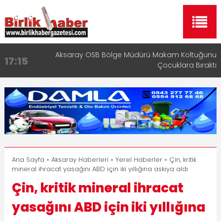
Aksaray OSB Bölge Müdürü Makam Koltuğunu
17:15
Çocuklara Bıraktı
Aksaray Esnaf Rehberi ile Google ve Yapay Zeka
16:00
Aramalarında Öne Çıkın
Aksaray Esnaf Rehberi Hizmete Girdi
8:23
Birlikhaber.com Yayın Hayatına Başladı | Hızlı ve
11:30
Akıllı Haber Platformu
Taşımacılıkta Dijital Devrim: Rota Sepetim
13:33
Ana Sayfa
»
Aksaray Haberleri
»
Yerel Haberler
» Çin, kritik
mineral ihracat yasağını ABD için iki yıllığına askıya aldı
Çin, kritik mineral ihracat
yasağını ABD için iki yıllığına