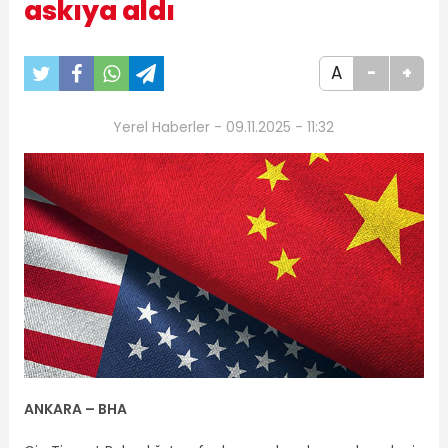
askıya aldı
A
-
+
Yerel Haberler - 09.11.2025 - 11:32
ANKARA –
BHA