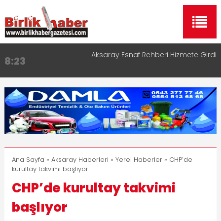
Aksaray Esnaf Rehberi Hizmete Girdi
8:23
Birlikhaber.com Yayın Hayatına Başladı | Hızlı ve
11:30
Akıllı Haber Platformu
Taşımacılıkta Dijital Devrim: Rota Sepetim
13:33
Aksaray OSB Bölge Müdürü Makam Koltuğunu
17:15
Çocuklara Bıraktı
Aksaray Esnaf Rehberi ile Google ve Yapay Zeka
16:00
Aramalarında Öne Çıkın
Ana Sayfa
»
Aksaray Haberleri
»
Yerel Haberler
» CHP’de
kurultay takvimi başlıyor
CHP’de kurultay takvimi
başlıyor