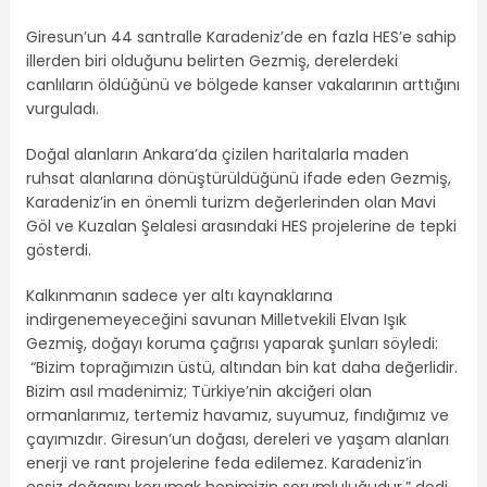
Giresun’un 44 santralle Karadeniz’de en fazla HES’e sahip
illerden biri olduğunu belirten Gezmiş, derelerdeki
canlıların öldüğünü ve bölgede kanser vakalarının arttığını
vurguladı.
Doğal alanların Ankara’da çizilen haritalarla maden
ruhsat alanlarına dönüştürüldüğünü ifade eden Gezmiş,
Karadeniz’in en önemli turizm değerlerinden olan Mavi
Göl ve Kuzalan Şelalesi arasındaki HES projelerine de tepki
gösterdi.
Kalkınmanın sadece yer altı kaynaklarına
indirgenemeyeceğini savunan Milletvekili Elvan Işık
Gezmiş, doğayı koruma çağrısı yaparak şunları söyledi:
“Bizim toprağımızın üstü, altından bin kat daha değerlidir.
Bizim asıl madenimiz; Türkiye’nin akciğeri olan
ormanlarımız, tertemiz havamız, suyumuz, fındığımız ve
çayımızdır. Giresun’un doğası, dereleri ve yaşam alanları
enerji ve rant projelerine feda edilemez. Karadeniz’in
eşsiz doğasını korumak hepimizin sorumluluğudur.” dedi.