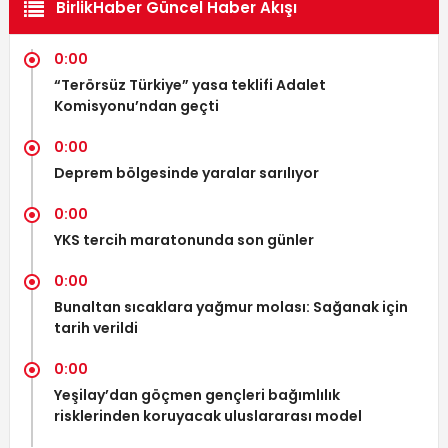
BirlikHaber Güncel Haber Akışı
0:00
“Terörsüz Türkiye” yasa teklifi Adalet
Komisyonu’ndan geçti
0:00
Deprem bölgesinde yaralar sarılıyor
0:00
YKS tercih maratonunda son günler
0:00
Bunaltan sıcaklara yağmur molası: Sağanak için
tarih verildi
0:00
Yeşilay’dan göçmen gençleri bağımlılık
risklerinden koruyacak uluslararası model