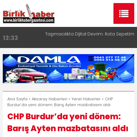
Taşımacılıkta Dijital Devrim: Rota Sepetim
13:33
Aksaray OSB Bölge Müdürü Makam Koltuğunu
17:15
Çocuklara Bıraktı
Aksaray Esnaf Rehberi ile Google ve Yapay Zeka
16:00
Aramalarında Öne Çıkın
Aksaray Esnaf Rehberi Hizmete Girdi
8:23
Birlikhaber.com Yayın Hayatına Başladı | Hızlı ve
11:30
Akıllı Haber Platformu
Ana Sayfa
»
Aksaray Haberleri
»
Yerel Haberler
» CHP
Burdur’da yeni dönem: Barış Ayten mazbatasını aldı
CHP Burdur’da yeni dönem:
Barış Ayten mazbatasını aldı