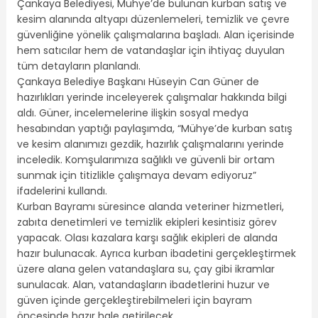
Çankaya Belediyesi, Mühye’de bulunan kurban satış ve
kesim alanında altyapı düzenlemeleri, temizlik ve çevre
güvenliğine yönelik çalışmalarına başladı. Alan içerisinde
hem satıcılar hem de vatandaşlar için ihtiyaç duyulan
tüm detayların planlandı.
Çankaya Belediye Başkanı Hüseyin Can Güner de
hazırlıkları yerinde inceleyerek çalışmalar hakkında bilgi
aldı. Güner, incelemelerine ilişkin sosyal medya
hesabından yaptığı paylaşımda, “Mühye’de kurban satış
ve kesim alanımızı gezdik, hazırlık çalışmalarını yerinde
inceledik. Komşularımıza sağlıklı ve güvenli bir ortam
sunmak için titizlikle çalışmaya devam ediyoruz”
ifadelerini kullandı.
Kurban Bayramı süresince alanda veteriner hizmetleri,
zabıta denetimleri ve temizlik ekipleri kesintisiz görev
yapacak. Olası kazalara karşı sağlık ekipleri de alanda
hazır bulunacak. Ayrıca kurban ibadetini gerçekleştirmek
üzere alana gelen vatandaşlara su, çay gibi ikramlar
sunulacak. Alan, vatandaşların ibadetlerini huzur ve
güven içinde gerçekleştirebilmeleri için bayram
öncesinde hazır hale getirilecek.