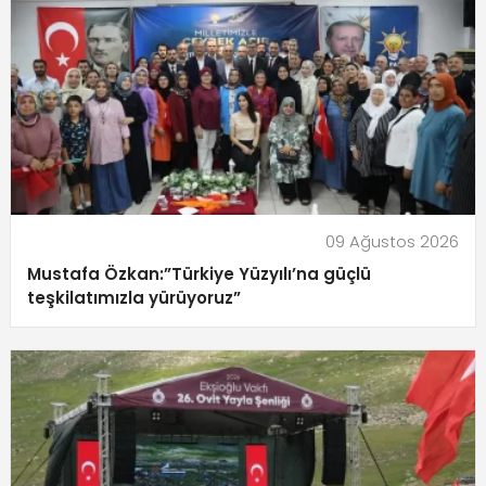
09 Ağustos 2026
Mustafa Özkan:”Türkiye Yüzyılı’na güçlü
teşkilatımızla yürüyoruz”