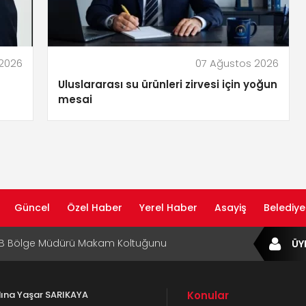
 2026
07 Ağustos 2026
Uluslararası su ürünleri zirvesi için yoğun
mesai
Güncel
Özel Haber
Yerel Haber
Asayiş
Belediye
B Bölge Müdürü Makam Koltuğunu
ÜY
ıraktı
af Rehberi ile Google ve Yapay Zeka
da Öne Çıkın
adına Yaşar SARIKAYA
Konular