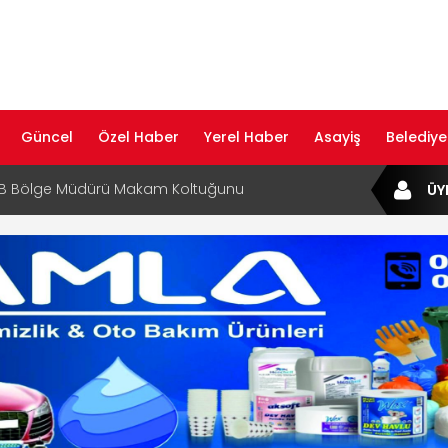
Güncel
Özel Haber
Yerel Haber
Asayiş
Belediye
B Bölge Müdürü Makam Koltuğunu
ÜY
ıraktı
af Rehberi ile Google ve Yapay Zeka
da Öne Çıkın
af Rehberi Hizmete Girdi
com Yayın Hayatına Başladı | Hızlı ve Akıllı
formu
ta Dijital Devrim: Rota Sepetim