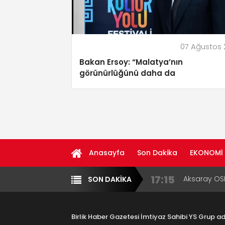
07 Ağustos
Bakan Ersoy: “Malatya’nın
görünürlüğünü daha da
güçlendireceğiz”
Anasayfa
Son Dakika
EKONOMİ
17:15
Aksaray OS
SON DAKİKA
Yazarlar
Diğer
Çocuklara B
16:00
Aksaray Esn
Aramaların
Birlik Haber Gazetesi İmtiyaz Sahibi YS Grup 