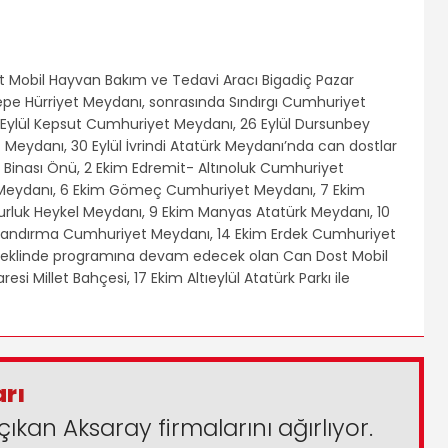
t Mobil Hayvan Bakım ve Tedavi Aracı Bigadiç Pazar
pe Hürriyet Meydanı, sonrasında Sındırgı Cumhuriyet
Eylül Kepsut Cumhuriyet Meydanı, 26 Eylül Dursunbey
Meydanı, 30 Eylül İvrindi Atatürk Meydanı’nda can dostlar
ye Binası Önü, 2 Ekim Edremit- Altınoluk Cumhuriyet
 Meydanı, 6 Ekim Gömeç Cumhuriyet Meydanı, 7 Ekim
urluk Heykel Meydanı, 9 Ekim Manyas Atatürk Meydanı, 10
Bandırma Cumhuriyet Meydanı, 14 Ekim Erdek Cumhuriyet
şeklinde programına devam edecek olan Can Dost Mobil
si Millet Bahçesi, 17 Ekim Altıeylül Atatürk Parkı ile
arı
çıkan Aksaray firmalarını ağırlıyor.