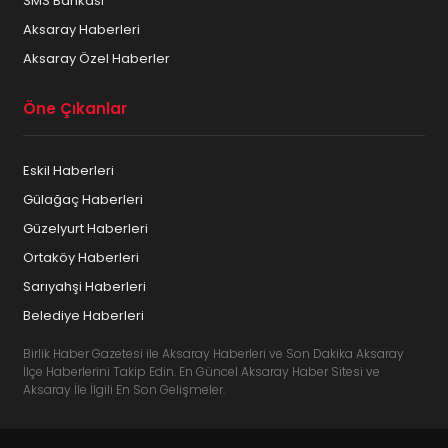
SMS Bankası
Aksaray Haberleri
Aksaray Özel Haberler
Öne Çıkanlar
Eskil Haberleri
Gülağaç Haberleri
Güzelyurt Haberleri
Ortaköy Haberleri
Sarıyahşi Haberleri
Belediye Haberleri
Birlik Haber Gazetesi ile Aksaray Haberleri ve Son Dakika Aksaray
İlçe Haberlerini Takip Edin. En Güncel Aksaray Haber Sitesi ve
Aksaray İle İlgili En Son Gelişmeler.