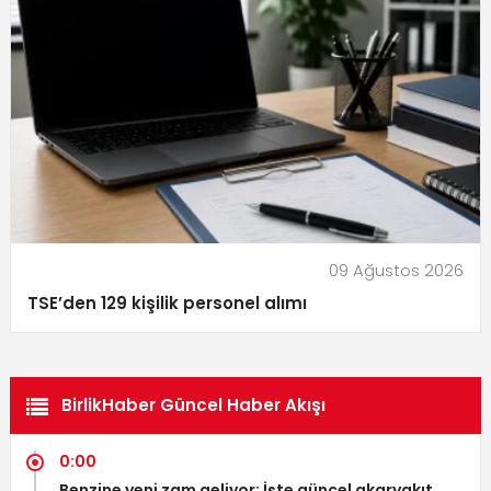
09 Ağustos 2026
TSE’den 129 kişilik personel alımı
BirlikHaber Güncel Haber Akışı
0:00
Benzine yeni zam geliyor: İşte güncel akaryakıt