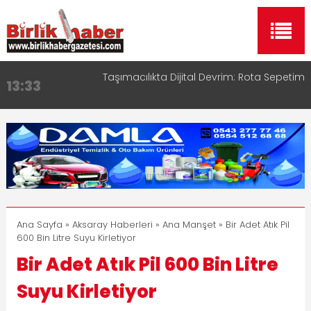
Aksaray OSB Bölge Müdürü Makam Koltuğunu
17:15
Çocuklara Bıraktı
Aksaray Esnaf Rehberi ile Google ve Yapay Zeka
16:00
Aramalarında Öne Çıkın
Aksaray Esnaf Rehberi Hizmete Girdi
8:23
Birlikhaber.com Yayın Hayatına Başladı | Hızlı ve
11:30
Akıllı Haber Platformu
Taşımacılıkta Dijital Devrim: Rota Sepetim
13:33
Ana Sayfa
»
Aksaray Haberleri
»
Ana Manşet
» Bir Adet Atık Pil
600 Bin Litre Suyu Kirletiyor
Bir Adet Atık Pil 600 Bin Litre
Suyu Kirletiyor