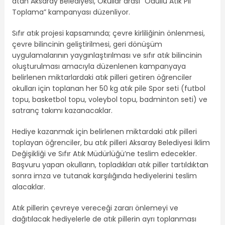
atan Aksaray Belediyesi, Okullar arası “Ödüllü Atık Pil
Toplama” kampanyası düzenliyor.
Sıfır atık projesi kapsamında; çevre kirliliğinin önlenmesi,
çevre bilincinin geliştirilmesi, geri dönüşüm
uygulamalarının yaygınlaştırılması ve sıfır atık bilincinin
oluşturulması amacıyla düzenlenen kampanyaya
belirlenen miktarlardaki atık pilleri getiren öğrenciler
okulları için toplanan her 50 kg atık pile Spor seti (futbol
topu, basketbol topu, voleybol topu, badminton seti) ve
satranç takımı kazanacaklar.
Hediye kazanmak için belirlenen miktardaki atık pilleri
toplayan öğrenciler, bu atık pilleri Aksaray Belediyesi İklim
Değişikliği ve Sıfır Atık Müdürlüğü’ne teslim edecekler.
Başvuru yapan okulların, topladıkları atık piller tartıldıktan
sonra imza ve tutanak karşılığında hediyelerini teslim
alacaklar.
Atık pillerin çevreye vereceği zararı önlemeyi ve
dağıtılacak hediyelerle de atık pillerin ayrı toplanması