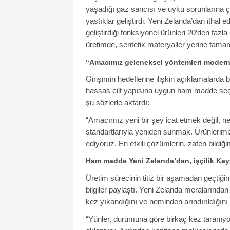
yaşadığı gaz sancısı ve uyku sorunlarına 
yastıklar geliştirdi. Yeni Zelanda’dan ithal 
geliştirdiği fonksiyonel ürünleri 20’den fazl
üretimde, sentetik materyaller yerine tamame
“Amacımız geleneksel yöntemleri modern
Girişimin hedeflerine ilişkin açıklamalard
hassas cilt yapısına uygun ham madde seçimi
şu sözlerle aktardı:
“Amacımız yeni bir şey icat etmek değil, ne
standartlarıyla yeniden sunmak. Ürünlerimi
ediyoruz. En etkili çözümlerin, zaten bildiğ
Ham madde Yeni Zelanda’dan, işçilik Kay
Üretim sürecinin titiz bir aşamadan geçtiği
bilgiler paylaştı. Yeni Zelanda meralarından
kez yıkandığını ve neminden arındırıldığını
“Yünler, durumuna göre birkaç kez taranıyor