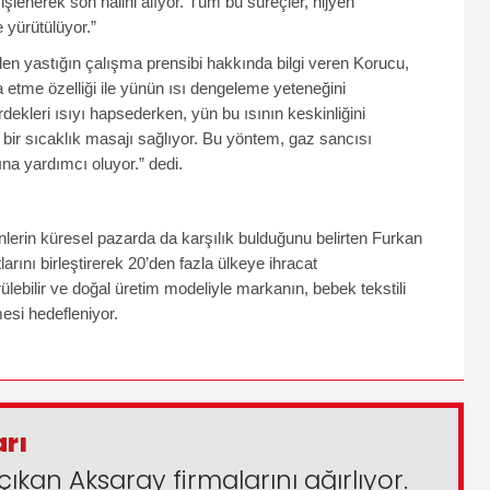
şlenerek son halini alıyor. Tüm bu süreçler, hijyen
 yürütülüyor.”
ilen yastığın çalışma prensibi hakkında bilgi veren Korucu,
 etme özelliği ile yünün ısı dengeleme yeteneğini
irdekleri ısıyı hapsederken, yün bu ısının keskinliğini
bir sıcaklık masajı sağlıyor. Bu yöntem, gaz sancısı
na yardımcı oluyor.” dedi.
lerin küresel pazarda da karşılık bulduğunu belirten Furkan
tlarını birleştirerek 20’den fazla ülkeye ihracat
rülebilir ve doğal üretim modeliyle markanın, bebek tekstili
esi hedefleniyor.
arı
çıkan Aksaray firmalarını ağırlıyor.