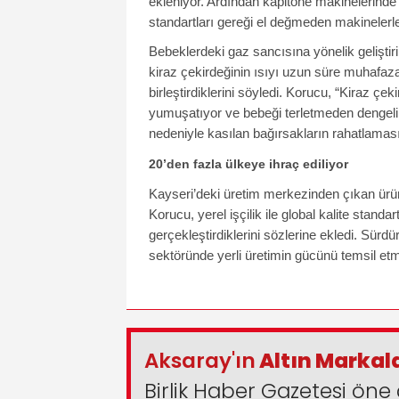
ekleniyor. Ardından kapitone makinelerinde i
standartları gereği el değmeden makinelerle
Bebeklerdeki gaz sancısına yönelik geliştir
kiraz çekirdeğinin ısıyı uzun süre muhafaza
birleştirdiklerini söyledi. Korucu, “Kiraz çek
yumuşatıyor ve bebeği terletmeden dengeli 
nedeniyle kasılan bağırsakların rahatlaması
20’den fazla ülkeye ihraç ediliyor
Kayseri’deki üretim merkezinden çıkan ürün
Korucu, yerel işçilik ile global kalite standar
gerçekleştirdiklerini sözlerine ekledi. Sürdü
sektöründe yerli üretimin gücünü temsil etm
Aksaray'ın
Altın Markal
Birlik Haber Gazetesi öne 