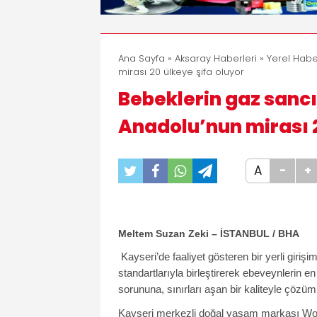
Ana Sayfa
»
Aksaray Haberleri
»
Yerel Habe
mirası 20 ülkeye şifa oluyor
Bebeklerin gaz sanc
Anadolu’nun mirası 2
A
-
+
Meltem Suzan Zeki – İSTANBUL / BHA
Kayseri’de faaliyet gösteren bir yerli giri
standartlarıyla birleştirerek ebeveynlerin 
sorununa, sınırları aşan bir kaliteyle çözüm 
Kayseri merkezli doğal yaşam markası Wool