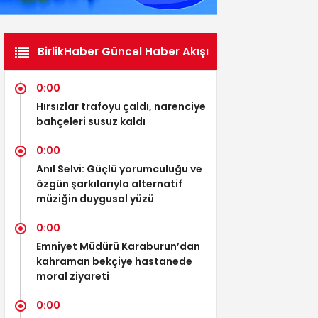
BirlikHaber Güncel Haber Akışı
0:00
Hırsızlar trafoyu çaldı, narenciye
bahçeleri susuz kaldı
0:00
Anıl Selvi: Güçlü yorumculuğu ve
özgün şarkılarıyla alternatif
müziğin duygusal yüzü
0:00
Emniyet Müdürü Karaburun’dan
kahraman bekçiye hastanede
moral ziyareti
0:00