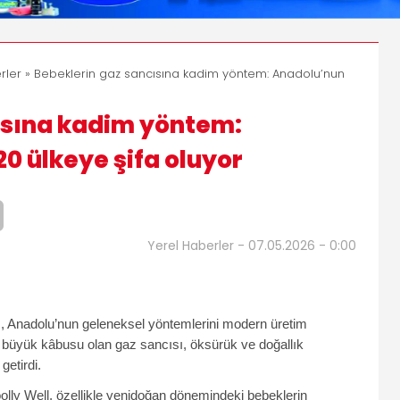
rler
» Bebeklerin gaz sancısına kadim yöntem: Anadolu’nun
ısına kadim yöntem:
0 ülkeye şifa oluyor
Yerel Haberler - 07.05.2026 - 0:00
şim, Anadolu’nun geleneksel yöntemlerini modern üretim
en büyük kâbusu olan gaz sancısı, öksürük ve doğallık
getirdi.
ly Well, özellikle yenidoğan dönemindeki bebeklerin