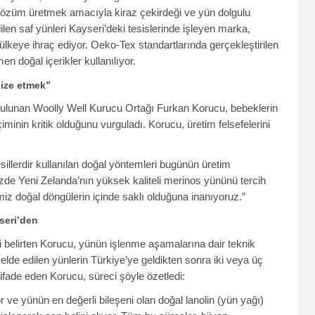
çözüm üretmek amacıyla kiraz çekirdeği ve yün dolgulu
edilen saf yünleri Kayseri’deki tesislerinde işleyen marka,
a ülkeye ihraç ediyor. Oeko-Tex standartlarında gerçekleştirilen
n doğal içerikler kullanılıyor.
ize etmek”
a bulunan Woolly Well Kurucu Ortağı Furkan Korucu, bebeklerin
nin kritik olduğunu vurguladı. Korucu, üretim felsefelerini
sillerdir kullanılan doğal yöntemleri bugünün üretim
zde Yeni Zelanda’nın yüksek kaliteli merinos yününü tercih
imiz doğal döngülerin içinde saklı olduğuna inanıyoruz.”
seri’den
ni belirten Korucu, yünün işlenme aşamalarına dair teknik
 elde edilen yünlerin Türkiye’ye geldikten sonra iki veya üç
 ifade eden Korucu, süreci şöyle özetledi:
 ve yünün en değerli bileşeni olan doğal lanolin (yün yağı)