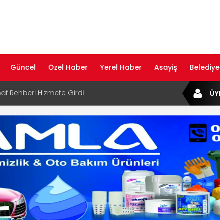
Güncel
Özel Haber
Yerel Haber
Asayiş
Belediye
af Rehberi Hizmete Girdi
ÜY
com Yayın Hayatına Başladı | Hızlı ve Akıllı
formu
ta Dijital Devrim: Rota Sepetim
B Bölge Müdürü Makam Koltuğunu
ıraktı
af Rehberi ile Google ve Yapay Zeka
da Öne Çıkın