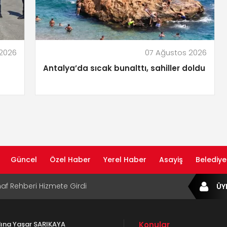
 2026
07 Ağustos 2026
Antalya’da sıcak bunalttı, sahiller doldu
Güncel
Özel Haber
Yerel Haber
Asayiş
Belediye
af Rehberi Hizmete Girdi
ÜY
com Yayın Hayatına Başladı | Hızlı ve Akıllı
formu
adına Yaşar SARIKAYA
Konular