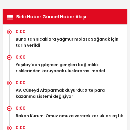
BirlikHaber Güncel Haber Akışı
0:00
Bunaltan sıcaklara yağmur molası: Sağanak için
tarih verildi
0:00
Yeşilay’dan göçmen gençleri bağımlılık
risklerinden koruyacak uluslararası model
0:00
Av. Cüneyd Altıparmak duyurdu: X’te para
kazanma sistemi değişiyor
0:00
Bakan Kurum: Omuz omuza vererek zorlukları aştık
0:00